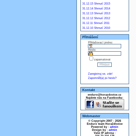
31.12.15 Shrnutí 2015
31.12.14 Shrnutí 2014
31.12.13 Shrnutí 2013
31.12.12 Shrnutí 2012
31.12.11 Shrnutí 2011
31.12.10 Shrnutí 2010
Přihlášení
Přihlašovací jméno:
Heslo:
zapamatovat
Zaregistruj se, zde!
Zapomněl(a) jsi heslo?
Kontakt
enduro@horazdovice.cz
Najdete nás na Facebooku:
Webmaster
© Copyright 2007 - 2026
Enduro team Horažďovice
Powered by :
admin
Design by :
admin
Vaše IP adresa :