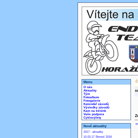
Menu
Č
O nás
Aktuality
Ak
Tým
Fotoalbum
Fotogalerie
Kalendář závodů
Výsledky závodů
Kam na trénink
Vaše podpora
Z
Cyklovýlety
w
Nové aktuality
2017 - aktuality
10.03.17 Shrnutí 2016