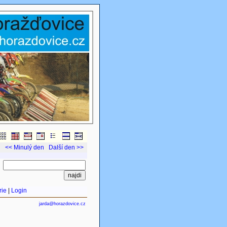
<< Minulý den
Další den >>
rie
|
Login
jarda@horazdovice.cz