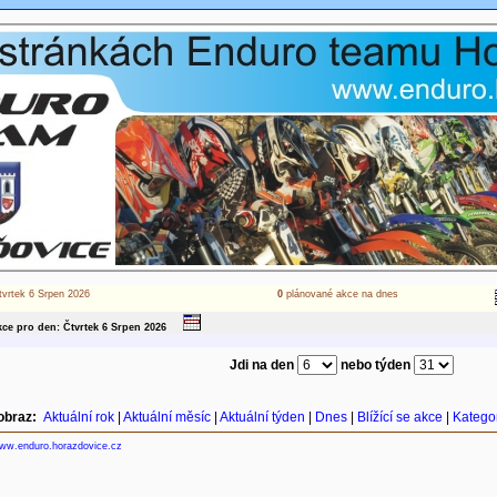
tvrtek 6 Srpen 2026
0
plánované akce na dnes
ce pro den: Čtvrtek 6
Srpen
2026
Jdi na den
nebo týden
obraz:
Aktuální rok
|
Aktuální měsíc
|
Aktuální týden
|
Dnes
|
Blížící se akce
|
Katego
ww.enduro.horazdovice.cz