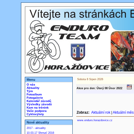
Menu
Sobota 8 Srpen 2026
O nás
Aktuality
Akce pro den: Úterý 08
Únor
2022
Tým
Fotoalbum
Fotogalerie
Kalendář závodů
Výsledky závodů
Kam na trénink
Vaše podpora
Zobraz:
Aktuální rok
|
Aktuální měs
Cyklovýlety
www.enduro.horazdovice.cz
Nové aktuality
2017 - aktuality
10.03.17 Shrnutí 2016