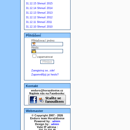
31.12.15 Shrnutí 2015
31.12.14 Shrnutí 2014
31.12.13 Shrnutí 2013
31.12.12 Shrnutí 2012
31.12.11 Shrnutí 2011
31.12.10 Shrnutí 2010
Přihlášení
Přihlašovací jméno:
Heslo:
zapamatovat
Zaregistruj se, zde!
Zapomněl(a) jsi heslo?
Kontakt
enduro@horazdovice.cz
Najdete nás na Facebooku:
Webmaster
© Copyright 2007 - 2026
Enduro team Horažďovice
Powered by :
admin
Design by :
admin
Vaše IP adresa :