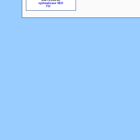
216.73.216.45
optimalizace SEO