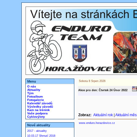
Menu
Sobota 8 Srpen 2026
O nás
Aktuality
Akce pro den: Čtvrtek 24
Únor
2022
Tým
Fotoalbum
Fotogalerie
Kalendář závodů
Výsledky závodů
Kam na trénink
Vaše podpora
Zobraz:
Aktuální rok
|
Aktuální měs
Cyklovýlety
www.enduro.horazdovice.cz
Nové aktuality
2017 - aktuality
10.03.17 Shrnutí 2016