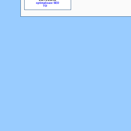
216.73.216.61
optimalizace SEO