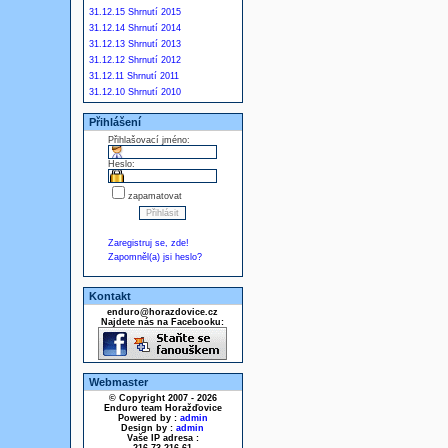
31.12.15 Shrnutí 2015
31.12.14 Shrnutí 2014
31.12.13 Shrnutí 2013
31.12.12 Shrnutí 2012
31.12.11 Shrnutí 2011
31.12.10 Shrnutí 2010
Přihlášení
Přihlašovací jméno:
Heslo:
zapamatovat
Zaregistruj se, zde!
Zapomněl(a) jsi heslo?
Kontakt
enduro@horazdovice.cz
Najdete nás na Facebooku:
Webmaster
© Copyright 2007 - 2026
Enduro team Horažďovice
Powered by :
admin
Design by :
admin
Vaše IP adresa :