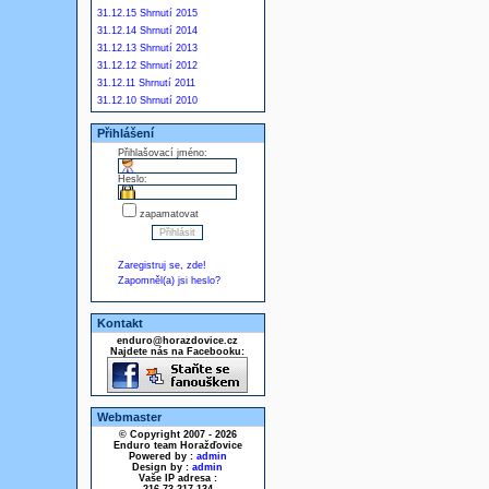
31.12.15 Shrnutí 2015
31.12.14 Shrnutí 2014
31.12.13 Shrnutí 2013
31.12.12 Shrnutí 2012
31.12.11 Shrnutí 2011
31.12.10 Shrnutí 2010
Přihlášení
Přihlašovací jméno:
Heslo:
zapamatovat
Zaregistruj se, zde!
Zapomněl(a) jsi heslo?
Kontakt
enduro@horazdovice.cz
Najdete nás na Facebooku:
Webmaster
© Copyright 2007 - 2026
Enduro team Horažďovice
Powered by :
admin
Design by :
admin
Vaše IP adresa :