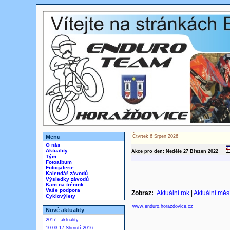
Menu
Čtvrtek 6 Srpen 2026
O nás
Aktuality
Akce pro den: Neděle 27
Březen
2022
Tým
Fotoalbum
Fotogalerie
Kalendář závodů
Výsledky závodů
Kam na trénink
Vaše podpora
Zobraz:
Aktuální rok
|
Aktuální měs
Cyklovýlety
www.enduro.horazdovice.cz
Nové aktuality
2017 - aktuality
10.03.17 Shrnutí 2016