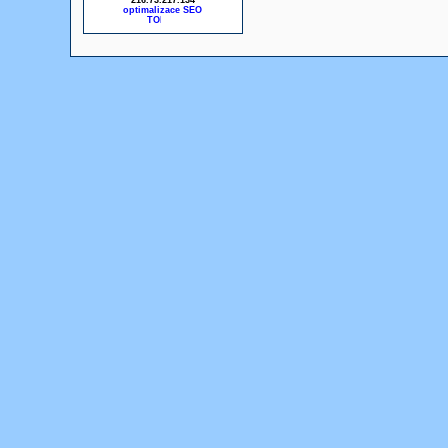
216.73.217.134
optimalizace SEO