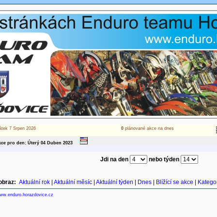
átek 7 Srpen 2026
0
plánované akce na dnes
ce pro den: Úterý 04
Duben
2023
Jdi na den
nebo týden
obraz:
Aktuální rok
|
Aktuální měsíc
|
Aktuální týden
|
Dnes
|
Blížící se akce
|
Katego
ww.enduro.horazdovice.cz