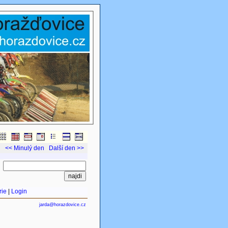
<< Minulý den
Další den >>
rie
|
Login
jarda@horazdovice.cz