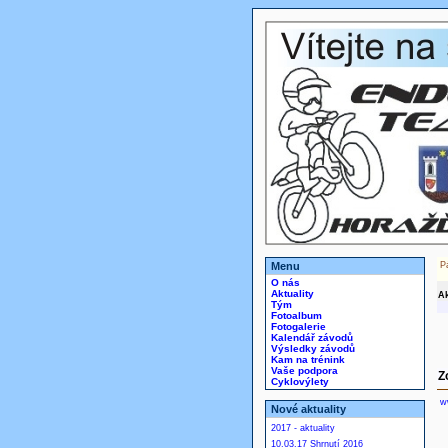
Menu
P
O nás
Aktuality
Ak
Tým
Fotoalbum
Fotogalerie
Kalendář závodů
Výsledky závodů
Kam na trénink
Vaše podpora
Z
Cyklovýlety
w
Nové aktuality
2017 - aktuality
10.03.17 Shrnutí 2016