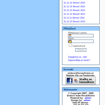
31.12.15 Shrnutí 2015
31.12.14 Shrnutí 2014
31.12.13 Shrnutí 2013
31.12.12 Shrnutí 2012
31.12.11 Shrnutí 2011
31.12.10 Shrnutí 2010
Přihlášení
Přihlašovací jméno:
Heslo:
zapamatovat
Zaregistruj se, zde!
Zapomněl(a) jsi heslo?
Kontakt
enduro@horazdovice.cz
Najdete nás na Facebooku:
Webmaster
© Copyright 2007 - 2026
Enduro team Horažďovice
Powered by :
admin
Design by :
admin
Vaše IP adresa :