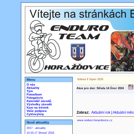
Menu
Sobota 8 Srpen 2026
O nás
Aktuality
Akce pro den: Středa 14
Únor
2024
Tým
Fotoalbum
Fotogalerie
Kalendář závodů
Výsledky závodů
Kam na trénink
Vaše podpora
Zobraz:
Aktuální rok
|
Aktuální měs
Cyklovýlety
www.enduro.horazdovice.cz
Nové aktuality
2017 - aktuality
10.03.17 Shrnutí 2016