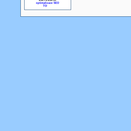
216.73.216.19
optimalizace SEO