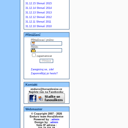
31.12.15 Shrnutí 2015
31.12.14 Shrnutí 2014
31.12.13 Shrnutí 2013
31.12.12 Shrnutí 2012
31.12.11 Shrnutí 2011
31.12.10 Shrnutí 2010
Přihlášení
Přihlašovací jméno:
Heslo:
zapamatovat
Zaregistruj se, zde!
Zapomněl(a) jsi heslo?
Kontakt
enduro@horazdovice.cz
Najdete nás na Facebooku:
Webmaster
© Copyright 2007 - 2026
Enduro team Horažďovice
Powered by :
admin
Design by :
admin
Vaše IP adresa :