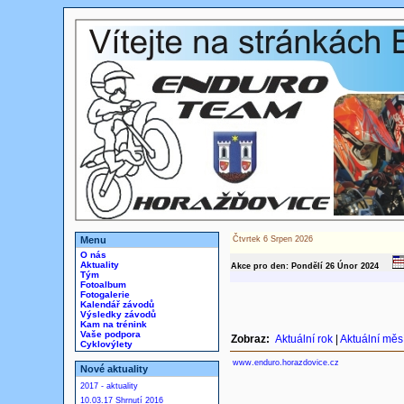
Menu
Čtvrtek 6 Srpen 2026
O nás
Aktuality
Akce pro den: Pondělí 26
Únor
2024
Tým
Fotoalbum
Fotogalerie
Kalendář závodů
Výsledky závodů
Kam na trénink
Vaše podpora
Zobraz:
Aktuální rok
|
Aktuální měs
Cyklovýlety
www.enduro.horazdovice.cz
Nové aktuality
2017 - aktuality
10.03.17 Shrnutí 2016