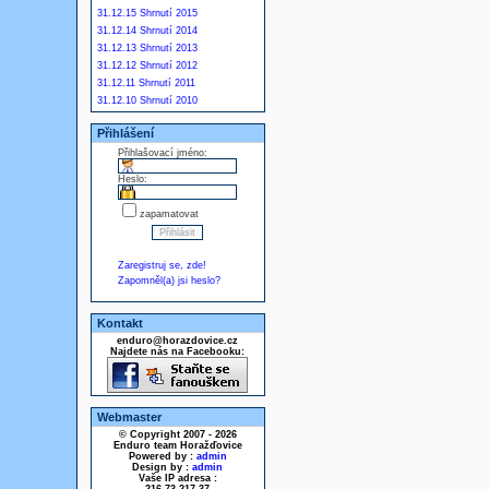
31.12.15 Shrnutí 2015
31.12.14 Shrnutí 2014
31.12.13 Shrnutí 2013
31.12.12 Shrnutí 2012
31.12.11 Shrnutí 2011
31.12.10 Shrnutí 2010
Přihlášení
Přihlašovací jméno:
Heslo:
zapamatovat
Zaregistruj se, zde!
Zapomněl(a) jsi heslo?
Kontakt
enduro@horazdovice.cz
Najdete nás na Facebooku:
Webmaster
© Copyright 2007 - 2026
Enduro team Horažďovice
Powered by :
admin
Design by :
admin
Vaše IP adresa :