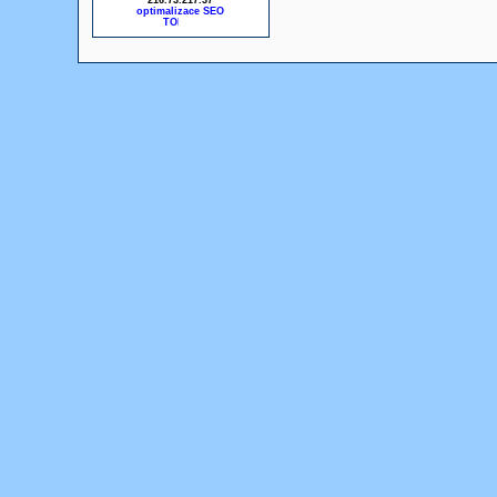
216.73.217.37
optimalizace SEO