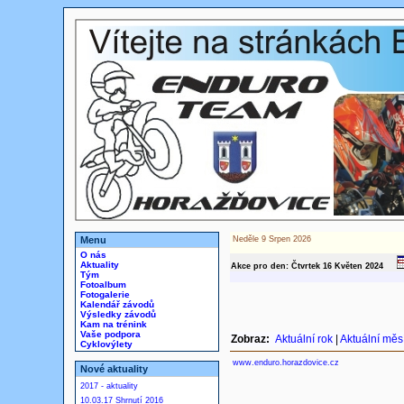
Menu
Neděle 9 Srpen 2026
O nás
Aktuality
Akce pro den: Čtvrtek 16
Květen
2024
Tým
Fotoalbum
Fotogalerie
Kalendář závodů
Výsledky závodů
Kam na trénink
Vaše podpora
Zobraz:
Aktuální rok
|
Aktuální měs
Cyklovýlety
www.enduro.horazdovice.cz
Nové aktuality
2017 - aktuality
10.03.17 Shrnutí 2016