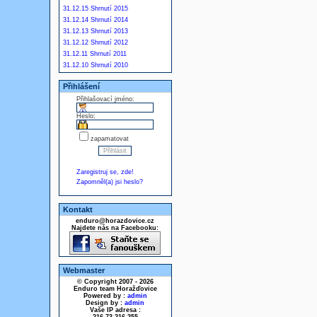
31.12.15 Shrnutí 2015
31.12.14 Shrnutí 2014
31.12.13 Shrnutí 2013
31.12.12 Shrnutí 2012
31.12.11 Shrnutí 2011
31.12.10 Shrnutí 2010
Přihlášení
Přihlašovací jméno:
Heslo:
zapamatovat
Zaregistruj se, zde!
Zapomněl(a) jsi heslo?
Kontakt
enduro@horazdovice.cz
Najdete nás na Facebooku:
Webmaster
© Copyright 2007 - 2026
Enduro team Horažďovice
Powered by :
admin
Design by :
admin
Vaše IP adresa :