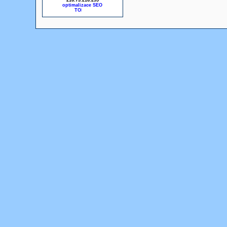
216.73.216.255
optimalizace SEO