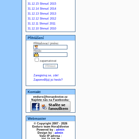
31.12.15 Shrnutí 2015
31.12.14 Shrnutí 2014
31.12.13 Shrnutí 2013
31.12.12 Shrnutí 2012
31.12.11 Shrnutí 2011
31.12.10 Shrnutí 2010
Přihlášení
Přihlašovací jméno:
Heslo:
zapamatovat
Zaregistruj se, zde!
Zapomněl(a) jsi heslo?
Kontakt
enduro@horazdovice.cz
Najdete nás na Facebooku:
Webmaster
© Copyright 2007 - 2026
Enduro team Horažďovice
Powered by :
admin
Design by :
admin
Vaše IP adresa :