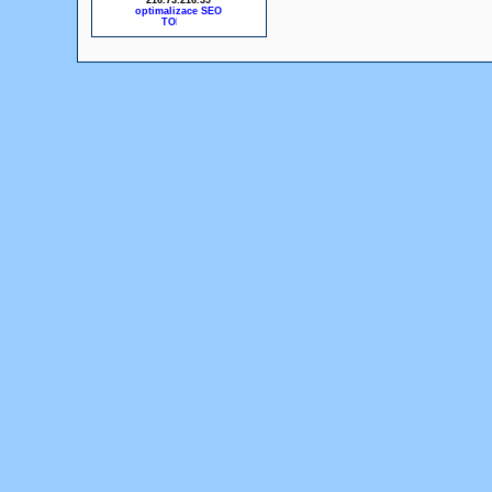
216.73.216.39
optimalizace SEO