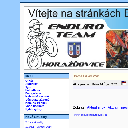
Menu
Sobota 8 Srpen 2026
O nás
Aktuality
Akce pro den: Pátek 04
Říjen
2024
Tým
Fotoalbum
Fotogalerie
Kalendář závodů
Výsledky závodů
Kam na trénink
Vaše podpora
Zobraz:
Aktuální rok
|
Aktuální měs
Cyklovýlety
www.enduro.horazdovice.cz
Nové aktuality
2017 - aktuality
10.03.17 Shrnutí 2016