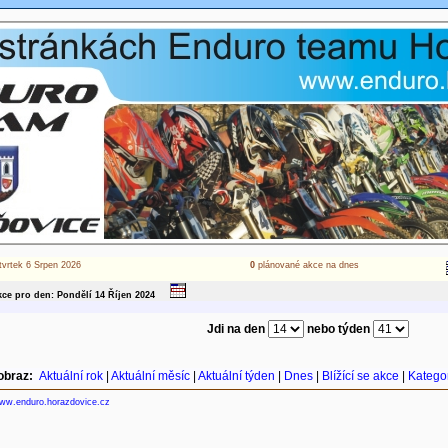
tvrtek 6 Srpen 2026
0
plánované akce na dnes
ce pro den: Pondělí 14
Říjen
2024
Jdi na den
nebo týden
obraz:
Aktuální rok
|
Aktuální měsíc
|
Aktuální týden
|
Dnes
|
Blížící se akce
|
Katego
ww.enduro.horazdovice.cz