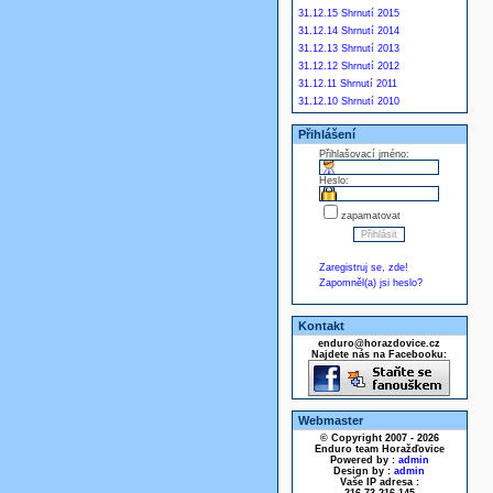
31.12.15 Shrnutí 2015
31.12.14 Shrnutí 2014
31.12.13 Shrnutí 2013
31.12.12 Shrnutí 2012
31.12.11 Shrnutí 2011
31.12.10 Shrnutí 2010
Přihlášení
Přihlašovací jméno:
Heslo:
zapamatovat
Zaregistruj se, zde!
Zapomněl(a) jsi heslo?
Kontakt
enduro@horazdovice.cz
Najdete nás na Facebooku:
Webmaster
© Copyright 2007 - 2026
Enduro team Horažďovice
Powered by :
admin
Design by :
admin
Vaše IP adresa :