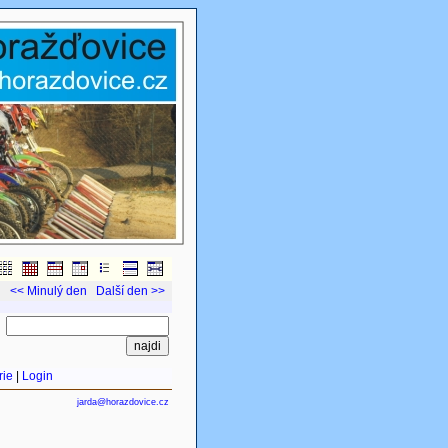
<< Minulý den
Další den >>
rie
|
Login
jarda@horazdovice.cz