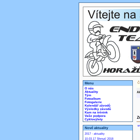
Menu
Č
O nás
Aktuality
Ak
Tým
Fotoalbum
Fotogalerie
Kalendář závodů
Výsledky závodů
Kam na trénink
Vaše podpora
Z
Cyklovýlety
w
Nové aktuality
2017 - aktuality
10.03.17 Shrnutí 2016