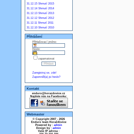
31.12.15 Shrnutí 2015
31.12.14 Shrnutí 2014
31.12.13 Shrnutí 2013
31.12.12 Shrnutí 2012
31.12.11 Shrnutí 2011
31.12.10 Shrnutí 2010
Přihlášení
Přihlašovací jméno:
Heslo:
zapamatovat
Zaregistruj se, zde!
Zapomněl(a) jsi heslo?
Kontakt
enduro@horazdovice.cz
Najdete nás na Facebooku:
Webmaster
© Copyright 2007 - 2026
Enduro team Horažďovice
Powered by :
admin
Design by :
admin
Vaše IP adresa :