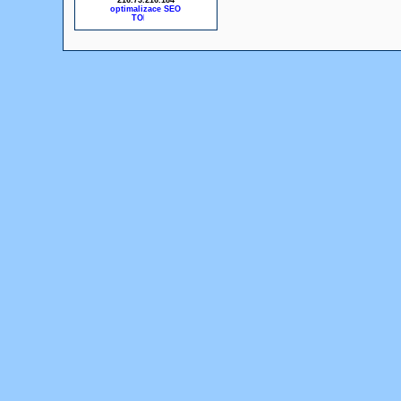
216.73.216.184
optimalizace SEO