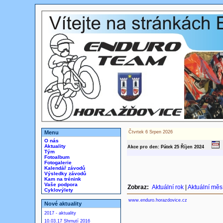
Menu
Čtvrtek 6 Srpen 2026
O nás
Aktuality
Akce pro den: Pátek 25
Říjen
2024
Tým
Fotoalbum
Fotogalerie
Kalendář závodů
Výsledky závodů
Kam na trénink
Vaše podpora
Zobraz:
Aktuální rok
|
Aktuální měs
Cyklovýlety
www.enduro.horazdovice.cz
Nové aktuality
2017 - aktuality
10.03.17 Shrnutí 2016