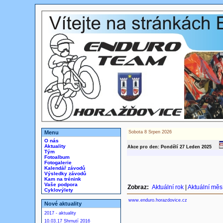
Menu
Sobota 8 Srpen 2026
O nás
Aktuality
Akce pro den: Pondělí 27
Leden
2025
Tým
Fotoalbum
Fotogalerie
Kalendář závodů
Výsledky závodů
Kam na trénink
Vaše podpora
Zobraz:
Aktuální rok
|
Aktuální měs
Cyklovýlety
www.enduro.horazdovice.cz
Nové aktuality
2017 - aktuality
10.03.17 Shrnutí 2016