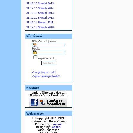
31.12.15 Shrnutí 2015
31.12.14 Shrnutí 2014
31.12.13 Shrnutí 2013
31.12.12 Shrnutí 2012
31.12.11 Shrnutí 2011
31.12.10 Shrnutí 2010
Přihlášení
Přihlašovací jméno:
Heslo:
zapamatovat
Zaregistruj se, zde!
Zapomněl(a) jsi heslo?
Kontakt
enduro@horazdovice.cz
Najdete nás na Facebooku:
Webmaster
© Copyright 2007 - 2026
Enduro team Horažďovice
Powered by :
admin
Design by :
admin
Vaše IP adresa :