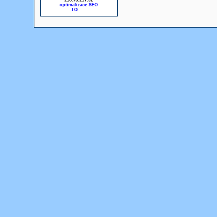
216.73.217.92
optimalizace SEO