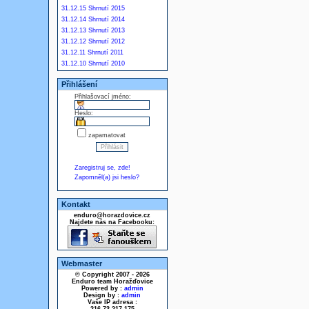
31.12.15 Shrnutí 2015
31.12.14 Shrnutí 2014
31.12.13 Shrnutí 2013
31.12.12 Shrnutí 2012
31.12.11 Shrnutí 2011
31.12.10 Shrnutí 2010
Přihlášení
Přihlašovací jméno:
Heslo:
zapamatovat
Zaregistruj se, zde!
Zapomněl(a) jsi heslo?
Kontakt
enduro@horazdovice.cz
Najdete nás na Facebooku:
Webmaster
© Copyright 2007 - 2026
Enduro team Horažďovice
Powered by :
admin
Design by :
admin
Vaše IP adresa :