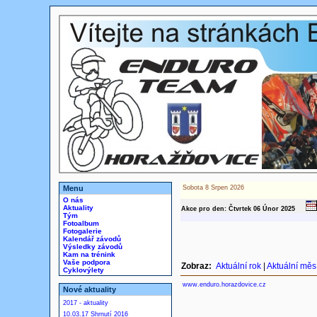
Menu
Sobota 8 Srpen 2026
O nás
Aktuality
Akce pro den: Čtvrtek 06
Únor
2025
Tým
Fotoalbum
Fotogalerie
Kalendář závodů
Výsledky závodů
Kam na trénink
Vaše podpora
Zobraz:
Aktuální rok
|
Aktuální měs
Cyklovýlety
www.enduro.horazdovice.cz
Nové aktuality
2017 - aktuality
10.03.17 Shrnutí 2016