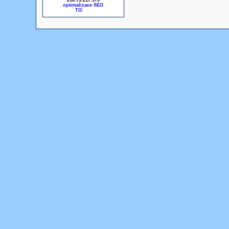
216.73.217.175
optimalizace SEO