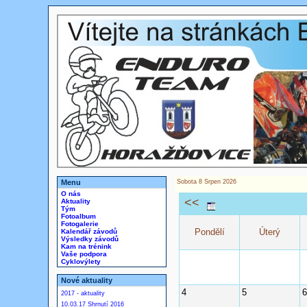
Menu
Sobota 8 Srpen 2026
O nás
<<
Aktuality
Tým
Fotoalbum
Fotogalerie
Pondělí
Úterý
Kalendář závodů
Výsledky závodů
Kam na trénink
Vaše podpora
Cyklovýlety
Nové aktuality
4
5
6
2017 - aktuality
10.03.17 Shrnutí 2016