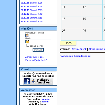
31.12.15 Shrnutí 2015
11
12
1
31.12.14 Shrnutí 2014
31.12.13 Shrnutí 2013
31.12.12 Shrnutí 2012
31.12.11 Shrnutí 2011
18
19
2
31.12.10 Shrnutí 2010
Přihlášení
25
26
2
Přihlašovací jméno:
Heslo:
Dnes
zapamatovat
Zobraz:
Aktuální rok
|
Aktuální měs
www.enduro.horazdovice.cz
Zaregistruj se, zde!
Zapomněl(a) jsi heslo?
Kontakt
enduro@horazdovice.cz
Najdete nás na Facebooku:
Webmaster
© Copyright 2007 - 2026
Enduro team Horažďovice
Powered by :
admin
Design by :
admin
Vaše IP adresa :