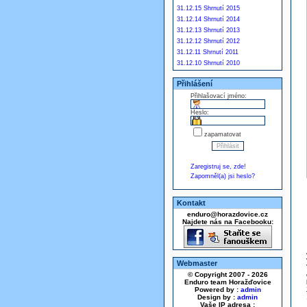
31.12.15 Shrnutí 2015
31.12.14 Shrnutí 2014
31.12.13 Shrnutí 2013
31.12.12 Shrnutí 2012
31.12.11 Shrnutí 2011
31.12.10 Shrnutí 2010
Přihlášení
Přihlašovací jméno:
Heslo:
zapamatovat
Zaregistruj se, zde!
Zapomněl(a) jsi heslo?
Kontakt
enduro@horazdovice.cz
Najdete nás na Facebooku:
Webmaster
© Copyright 2007 - 2026
Enduro team Horažďovice
Powered by :
admin
Design by :
admin
Vaše IP adresa :