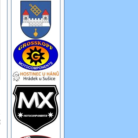
a
e
m
i