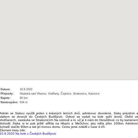
Datum:
10.8.2020
Přejezdy:
Hluboká nad Vltavou, Vodňany, Čejetice, Strakonice, Katovice
Najeto:
90 km
Nastoupáno:
634 m
Admin se Siskou využili jeden z krásných letních dnů, adminovo dovolené, Sisky prázdnin 
vlakem se dovezli do Českých Budějovic. Odtud se vydali na kole zpět domů. Oběd v
Vodňanech, zastávka ve Strakonicích Na ostrově a to už je k nám do Horažďovic co by kamene
dohodil. Siska si to pak ještě střihla na Hlupín a Mečichov, aby měla přes 100km. Adminov
bohatě stačilo 90km a tak jel rovnou domu. Cestu jsme zvládli v čase 4:45.
Záznam trasy zde:
10.8.2020 Na kole z Českých Budějovic