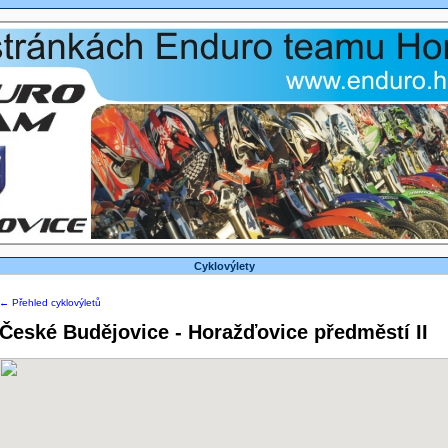
Cyklovýlety
← Přehled cyklovýletů
České Budějovice - Horažďovice předměstí II