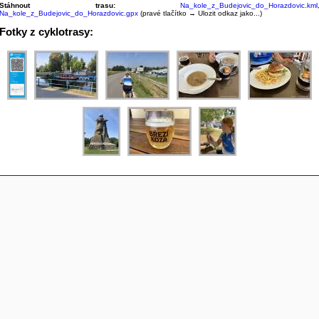
Stáhnout trasu:
Na_kole_z_Budejovic_do_Horazdovic.kml
Na_kole_z_Budejovic_do_Horazdovic.gpx
(pravé tlačítko → Ulozit odkaz jako...)
Fotky z cyklotrasy: