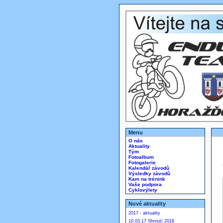
Menu
O nás
Aktuality
Tým
Fotoalbum
Fotogalerie
Kalendář závodů
Výsledky závodů
Kam na trénink
Vaše podpora
Cyklovýlety
Nové aktuality
2017 - aktuality
10.03.17 Shrnutí 2016