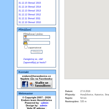
31.12.15 Shrnutí 2015
31.12.14 Shrnutí 2014
31.12.13 Shrnutí 2013
31.12.12 Shrnutí 2012
31.12.11 Shrnutí 2011
31.12.10 Shrnutí 2010
Přihlášení
Přihlašovací jméno:
Heslo:
zapamatovat
Zaregistruj se, zde!
Zapomněl(a) jsi heslo?
Kontakt
enduro@horazdovice.cz
Najdete nás na Facebooku:
Datum:
27.8.2016
Webmaster
Přejezdy:
Horažďovice, Katovice, Stra
© Copyright 2007 - 2026
Najeto:
54 km
Enduro team Horažďovice
Nastoupáno:
535 m
Powered by :
admin
Design by :
admin
Vaše IP adresa :