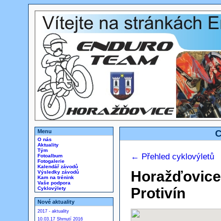
Menu
C
O nás
Aktuality
Tým
← Přehled cyklovýletů
Fotoalbum
Fotogalerie
Kalendář závodů
Horažďovice
Výsledky závodů
Kam na trénink
Vaše podpora
Protivín
Cyklovýlety
Nové aktuality
2017 - aktuality
10.03.17 Shrnutí 2016