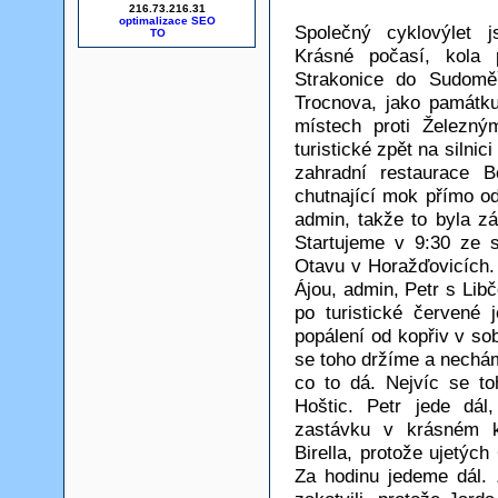
216.73.216.31
optimalizace SEO
Společný cyklovýlet j
Krásné počasí, kola p
Strakonice do Sudom
Trocnova, jako památku
místech proti Železn
turistické zpět na silnic
zahradní restaurace B
chutnající mok přímo od
admin, takže to byla zá
Startujeme v 9:30 ze s
Otavu v Horažďovicích.
Ájou, admin, Petr s Lib
po turistické červené
popálení od kopřiv v so
se toho držíme a nechám
co to dá. Nejvíc se to
Hoštic. Petr jede dál
zastávku v krásném 
Birella, protože ujetýc
Za hodinu jedeme dál.