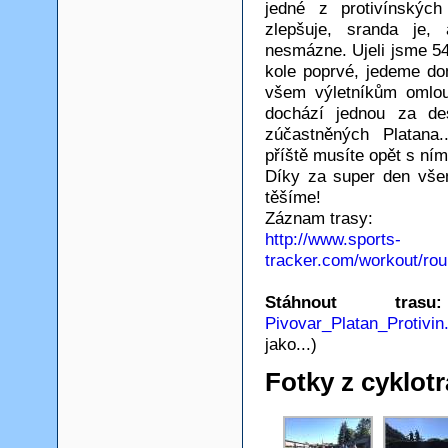
jedné z protivínských
zlepšuje, sranda je,
nesmázne. Ujeli jsme 54
kole poprvé, jedeme d
všem výletníkům omlouv
dochází jednou za de
zúčastněných Platana.
příště musíte opět s ním
Díky za super den vše
těšíme!
Záznam trasy:
http://www.sports-
tracker.com/workout/r
Stáhnout tr
Pivovar_Platan_Protivin
jako...)
Fotky z cyklotr