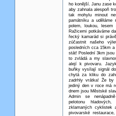
ho konější. Janu zase k
aby zahnala alespoň tr
tak mohylu minout n
památníku a uděláme n
polem, loukou, lesem 
Ražicemi potkáváme dal
řecký kamarád si právě
zúčastnit našeho výle
posledních cca 15km a h
stát! Poslední 3km jsou
to zvládá a my slavno
alejí k pivovaru. Jaz
buňky vysílají signál d
chytá za kliku do zahr
zadrhly vrátka! Že by
jediný den v roce má r
dnem jsou Městské slavn
Admin se nenápadně 
pelotonu hladových,
zklamaných cyklistek 
pivovarské restaurace