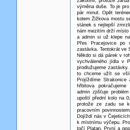
zakotvili, protože Jar
výměna duše. To je pro
pár minut. Opět teréne
kolem Žižkova mostu se
stánek s nejlepší zmrz
nám mezitím drží místo 
a admin si už klepe na
Přes Pracejovice po 
zastávka. Tentokrát ve 
Někdo si dá párek v roh
vychváleného jídla v Pr
prodlužujeme zastávky.
to chceme užít se vší
Projíždíme Strakonice
hřbitova pokračujeme
admin zjišťuje problé
upoští přední kolo na 
protože ze zadu se k 
pracovním povinnostem
Dojíždí nás v Čejeticíc
k místnímu výčepu. Pro
točí Platan. První a po