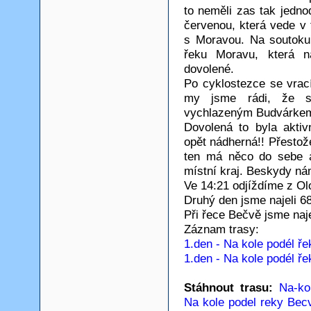
to neměli zas tak jedno
červenou, která vede v 
s Moravou. Na soutoku
řeku Moravu, která n
dovolené.
Po cyklostezce se vra
my jsme rádi, že s
vychlazeným Budvárke
Dovolená to byla aktiv
opět nádherná!! Přestož
ten má něco do sebe a 
místní kraj. Beskydy ná
Ve 14:21 odjíždíme z O
Druhý den jsme najeli 6
Při řece Bečvě jsme naj
Záznam trasy:
1.den - Na kole podél ř
1.den - Na kole podél ř
Stáhnout trasu:
Na-ko
Na kole podel reky Bec