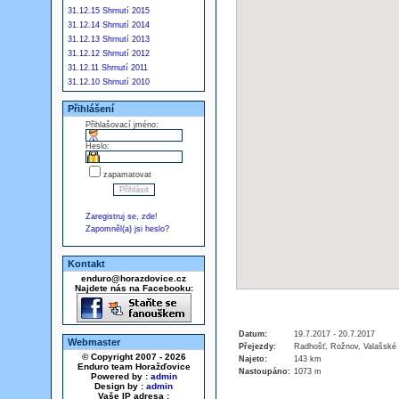
31.12.15 Shrnutí 2015
31.12.14 Shrnutí 2014
31.12.13 Shrnutí 2013
31.12.12 Shrnutí 2012
31.12.11 Shrnutí 2011
31.12.10 Shrnutí 2010
Přihlášení
Přihlašovací jméno:
Heslo:
zapamatovat
Zaregistruj se, zde!
Zapomněl(a) jsi heslo?
Kontakt
enduro@horazdovice.cz
Najdete nás na Facebooku:
Datum:
19.7.2017 - 20.7.2017
Webmaster
Přejezdy:
Radhošť, Rožnov, Valašské 
© Copyright 2007 - 2026
Najeto:
143 km
Enduro team Horažďovice
Nastoupáno:
1073 m
Powered by :
admin
Design by :
admin
Vaše IP adresa :