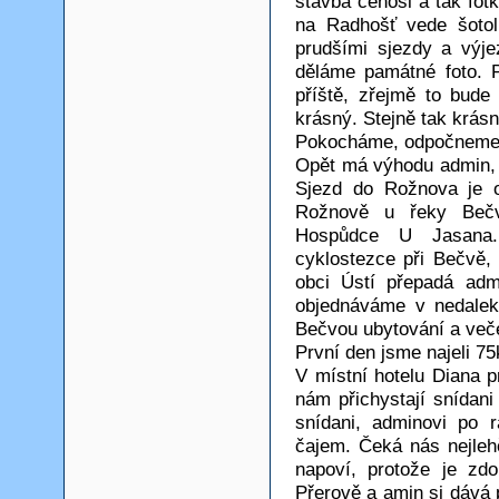
stavba čehosi a tak fot
na Radhošť vede šotol
prudšími sjezdy a výj
děláme památné foto. 
příště, zřejmě to bude
krásný. Stejně tak krásn
Pokocháme, odpočneme a
Opět má výhodu admin, k
Sjezd do Rožnova je 
Rožnově u řeky Beč
Hospůdce U Jasana.
cyklostezce při Bečvě, 
obci Ústí přepadá adm
objednáváme v nedalek
Bečvou ubytování a veče
První den jsme najeli 7
V místní hotelu Diana 
nám přichystají snídan
snídani, adminovi po 
čajem. Čeká nás nejle
napoví, protože je zd
Přerově a amin si dává