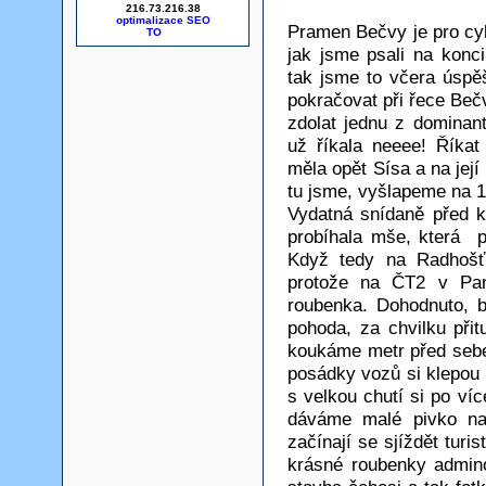
216.73.216.38
optimalizace SEO
Pramen Bečvy je pro cyk
jak jsme psali na kon
tak jsme to včera úspě
pokračovat při řece Beč
zdolat jednu z dominan
už říkala neeee! Říkat
měla opět Sísa a na jej
tu jsme, vyšlapeme na 
Vydatná snídaně před 
probíhala mše, která 
Když tedy na Radhošť
protože na ČT2 v Pan
roubenka. Dohodnuto, b
pohoda, za chvilku při
koukáme metr před sebe
posádky vozů si klepou
s velkou chutí si po v
dáváme malé pivko na
začínají se sjíždět turi
krásné roubenky admino