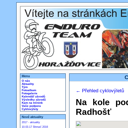
Menu
C
O nás
Aktuality
Tým
← Přehled cyklovýletů
Fotoalbum
Fotogalerie
Kalendář závodů
Na kole po
Výsledky závodů
Kam na trénink
Vaše podpora
Radhošť
Cyklovýlety
Nové aktuality
2017 - aktuality
10.03.17 Shrnutí 2016