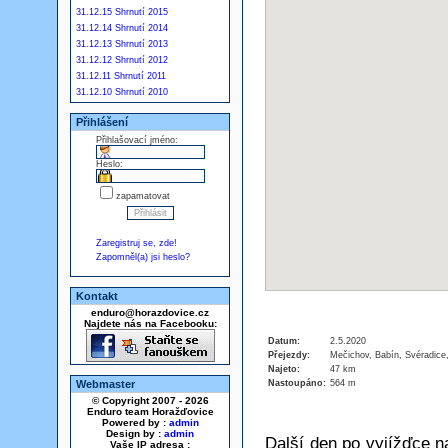
31.12.15 Shrnutí 2015
31.12.14 Shrnutí 2014
31.12.13 Shrnutí 2013
31.12.12 Shrnutí 2012
31.12.11 Shrnutí 2011
31.12.10 Shrnutí 2010
Přihlášení
Přihlašovací jméno:
Heslo:
zapamatovat
Zaregistruj se, zde!
Zapomněl(a) jsi heslo?
Kontakt
enduro@horazdovice.cz
Najdete nás na Facebooku:
Datum:
2.5.2020
Přejezdy:
Mečichov, Babín, Svéradice
Najeto:
47 km
Nastoupáno:
564 m
Webmaster
© Copyright 2007 - 2026
Enduro team Horažďovice
Powered by :
admin
Design by :
admin
Další den po vyjížďce n
Vaše IP adresa :