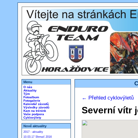
Menu
C
O nás
Aktuality
Tým
← Přehled cyklovýletů
Fotoalbum
Fotogalerie
Kalendář závodů
Severní vítr j
Výsledky závodů
Kam na trénink
Vaše podpora
Cyklovýlety
Nové aktuality
2017 - aktuality
10.03.17 Shrnutí 2016