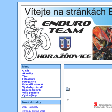
Menu
O nás
Aktuality
Tým
Fotoalbum
Fotogalerie
Kalendář závodů
Výsledky závodů
Kam na trénink
Vaše podpora
Cyklovýlety
: 0
Nové aktuality
landscaping 
2017 - aktuality
20/10/2024 08:4
10.03.17 Shrnutí 2016