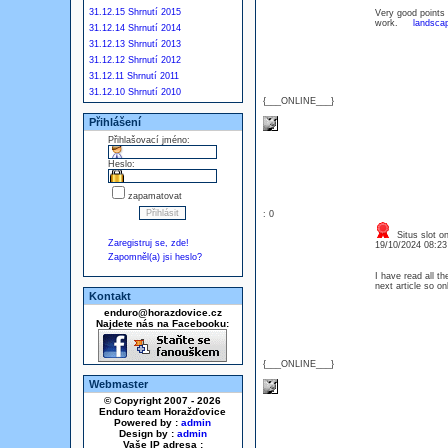
31.12.15 Shrnutí 2015
Very good points 
work.
landscap
31.12.14 Shrnutí 2014
31.12.13 Shrnutí 2013
31.12.12 Shrnutí 2012
31.12.11 Shrnutí 2011
31.12.10 Shrnutí 2010
{___ONLINE___}
Přihlášení
Přihlašovací jméno:
Heslo:
zapamatovat
: 0
Situs slot on
Zaregistruj se, zde!
19/10/2024 08:2
Zapomněl(a) jsi heslo?
I have read all th
next article so 
Kontakt
enduro@horazdovice.cz
Najdete nás na Facebooku:
{___ONLINE___}
Webmaster
© Copyright 2007 - 2026
Enduro team Horažďovice
Powered by :
admin
Design by :
admin
Vaše IP adresa :