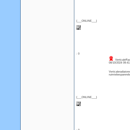
{___ONLINE___}
: 0
VerticaleRad
08/10/2024 09:4
Verticaleradiator
ruimtebesparendv
{___ONLINE___}