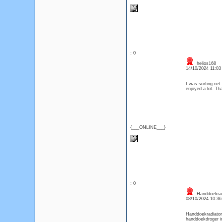
: 0
helios168
14/10/2024 11:0
I was surfing net 
enjoyed a lot. Th
{___ONLINE___}
: 0
Handdoekrad
08/10/2024 10:3
Handdoekradiator
handdoekdroger