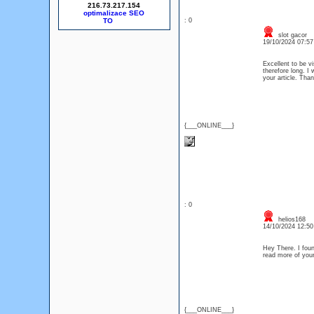
216.73.217.154
optimalizace SEO
: 0
slot gacor
19/10/2024 07:5
Excellent to be vi
therefore long. I 
your article. Tha
{___ONLINE___}
: 0
helios168
14/10/2024 12:5
Hey There. I foun
read more of your 
{___ONLINE___}