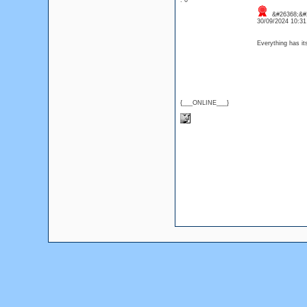
: 0
&#26368;&#2
30/09/2024 10:3
Everything has i
{___ONLINE___}