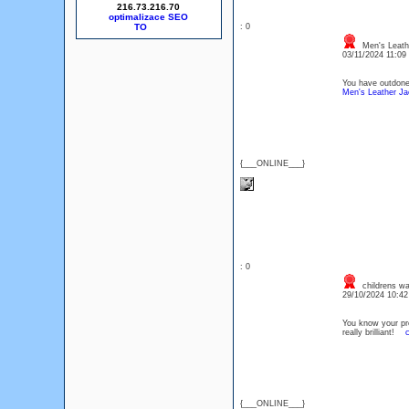
216.73.216.70
optimalizace SEO
: 0
Men's Leath
03/11/2024 11:0
You have outdone 
Men's Leather Ja
{___ONLINE___}
: 0
childrens wa
29/10/2024 10:4
You know your pro
really brilliant!
c
{___ONLINE___}