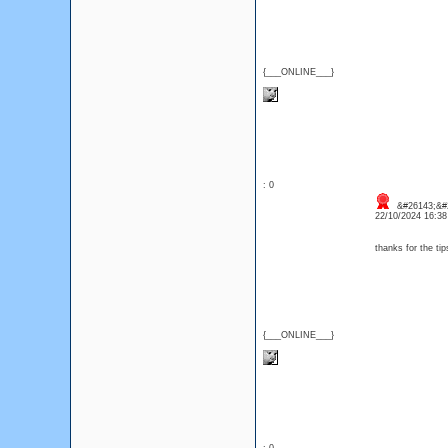
{___ONLINE___}
: 0
&#26143;&#2
22/10/2024 16:3
thanks for the tip
{___ONLINE___}