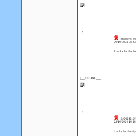
: 0
childrens wa
29/10/2024 08:5
Thanks for the 
{___ONLINE___}
: 0
&#26143;&#2
22/10/2024 16:3
thanks for the tip