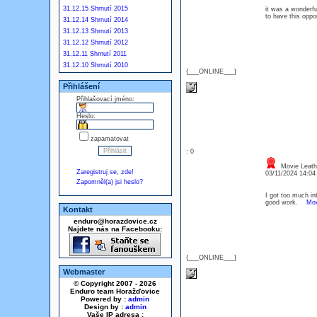
31.12.15 Shrnutí 2015
it was a wonderfu
to have this opp
31.12.14 Shrnutí 2014
31.12.13 Shrnutí 2013
31.12.12 Shrnutí 2012
31.12.11 Shrnutí 2011
31.12.10 Shrnutí 2010
{___ONLINE___}
Přihlášení
Přihlašovací jméno:
Heslo:
zapamatovat
: 0
Movie Leath
Zaregistruj se, zde!
03/11/2024 14:0
Zapomněl(a) jsi heslo?
I got too much in
good work.
Mov
Kontakt
enduro@horazdovice.cz
Najdete nás na Facebooku:
{___ONLINE___}
Webmaster
© Copyright 2007 - 2026
Enduro team Horažďovice
Powered by :
admin
Design by :
admin
Vaše IP adresa :