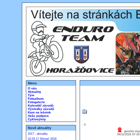
Menu
O nás
Aktuality
Tým
Fotoalbum
Fotogalerie
Kalendář závodů
Výsledky závodů
Kam na trénink
Vaše podpora
Cyklovýlety
: 0
Nové aktuality
genshin imp
2017 - aktuality
04/11/2024 07:3
10.03.17 Shrnutí 2016