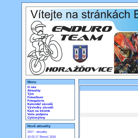
Menu
O nás
Aktuality
Tým
Fotoalbum
Fotogalerie
Kalendář závodů
Výsledky závodů
Kam na trénink
Vaše podpora
Cyklovýlety
Nové aktuality
2017 - aktuality
10.03.17 Shrnutí 2016