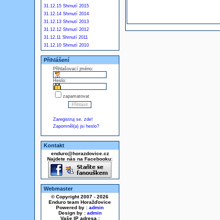
31.12.15 Shrnutí 2015
31.12.14 Shrnutí 2014
31.12.13 Shrnutí 2013
31.12.12 Shrnutí 2012
31.12.11 Shrnutí 2011
31.12.10 Shrnutí 2010
Přihlášení
Přihlašovací jméno:
Heslo:
zapamatovat
Zaregistruj se, zde!
Zapomněl(a) jsi heslo?
Kontakt
enduro@horazdovice.cz
Najdete nás na Facebooku:
Webmaster
© Copyright 2007 - 2026
Enduro team Horažďovice
Powered by :
admin
Design by :
admin
Vaše IP adresa :