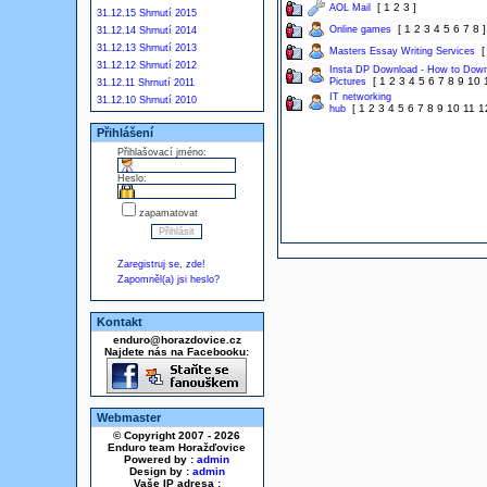
[
1
2
3
]
AOL Mail
31.12.15 Shrnutí 2015
[
1
2
3
4
5
6
7
8
]
Online games
31.12.14 Shrnutí 2014
31.12.13 Shrnutí 2013
Masters Essay Writing Services
31.12.12 Shrnutí 2012
Insta DP Download - How to Downl
[
1
2
3
4
5
6
7
8
9
10
Pictures
31.12.11 Shrnutí 2011
IT networking
31.12.10 Shrnutí 2010
[
1
2
3
4
5
6
7
8
9
10
11
1
hub
Přihlášení
Přihlašovací jméno:
Heslo:
zapamatovat
Zaregistruj se, zde!
Zapomněl(a) jsi heslo?
Kontakt
enduro@horazdovice.cz
Najdete nás na Facebooku:
Webmaster
© Copyright 2007 - 2026
Enduro team Horažďovice
Powered by :
admin
Design by :
admin
Vaše IP adresa :