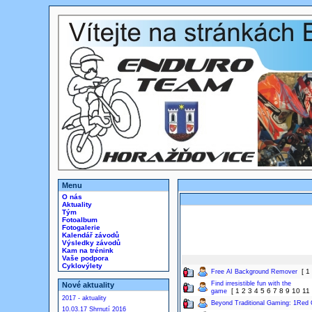
Menu
O nás
Aktuality
Tým
Fotoalbum
Fotogalerie
Kalendář závodů
Výsledky závodů
Kam na trénink
Vaše podpora
Cyklovýlety
[
1
Free AI Background Remover
Find irresistible fun with the
Nové aktuality
[
1
2
3
4
5
6
7
8
9
10
11
game
2017 - aktuality
Beyond Traditional Gaming: 1Red 
10.03.17 Shrnutí 2016