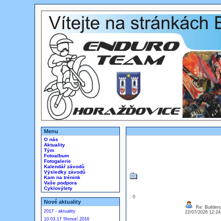
Menu
O nás
Aktuality
Tým
Fotoalbum
Fotogalerie
Kalendář závodů
Výsledky závodů
Kam na trénink
Vaše podpora
Cyklovýlety
: 0
Nové aktuality
Re: Builders
2017 - aktuality
22/07/2026 12:2
10.03.17 Shrnutí 2016