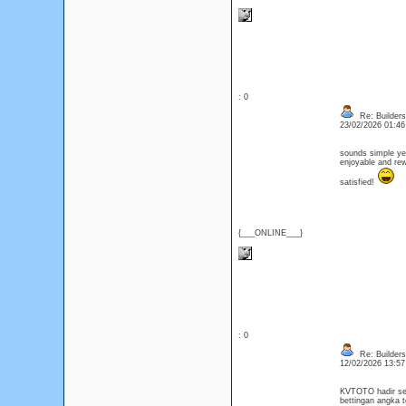
: 0
Re: Builders
23/02/2026 01:4
sounds simple yet
enjoyable and rew
satisfied!
{___ONLINE___}
: 0
Re: Builders
12/02/2026 13:5
KVTOTO hadir seb
bettingan angka 