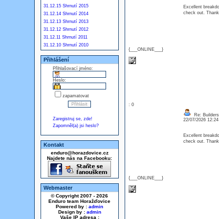
31.12.15 Shrnutí 2015
Excellent breakd
check out. Thanks
31.12.14 Shrnutí 2014
31.12.13 Shrnutí 2013
31.12.12 Shrnutí 2012
31.12.11 Shrnutí 2011
31.12.10 Shrnutí 2010
{___ONLINE___}
Přihlášení
Přihlašovací jméno:
Heslo:
zapamatovat
: 0
Re: Builders
Zaregistruj se, zde!
22/07/2026 12:2
Zapomněl(a) jsi heslo?
Excellent breakd
check out. Thanks
Kontakt
enduro@horazdovice.cz
Najdete nás na Facebooku:
{___ONLINE___}
Webmaster
© Copyright 2007 - 2026
Enduro team Horažďovice
Powered by :
admin
Design by :
admin
Vaše IP adresa :