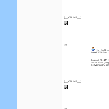
{___ONLINE___}
: 0
Re: Builders
09/02/2026 09:4
Login di KEBUNTO
aman. situs yang 
kenyamanan, se
{___ONLINE___}