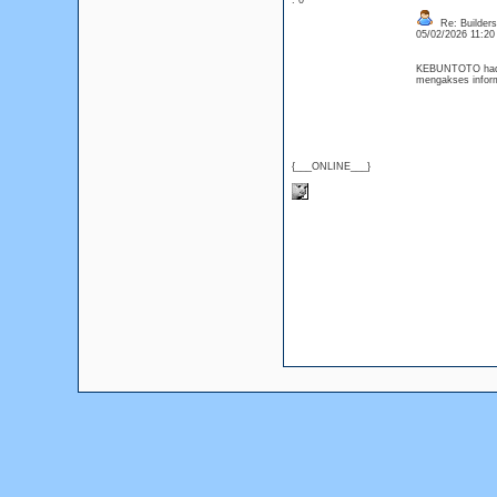
: 0
Re: Builders
05/02/2026 11:2
KEBUNTOTO hadir 
mengakses inform
{___ONLINE___}