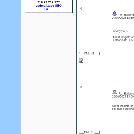
216.73.217.177
optimalizace SEO
: 0
Re: Builders
29/01/2025 13:1
Anonymous :
Great insights o
enthusiasts. For 
{___ONLINE___}
: 0
Re: Builders
29/01/2025 13:0
Great insights on
For those looking
{___ONLINE___}