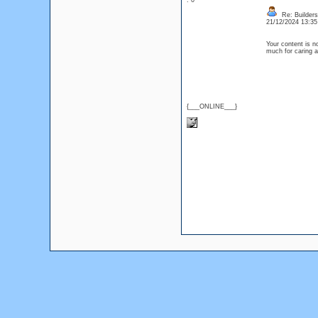
: 0
Re: Builders
21/12/2024 13:3
Your content is n
much for caring 
{___ONLINE___}