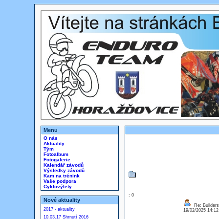
Menu
O nás
Aktuality
Tým
Fotoalbum
Fotogalerie
Kalendář závodů
Výsledky závodů
Kam na trénink
Vaše podpora
Cyklovýlety
: 0
Nové aktuality
Re: Builders
2017 - aktuality
19/02/2025 14:1
10.03.17 Shrnutí 2016