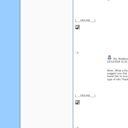
{___ONLINE___}
: 0
Re: Builders
23/12/2024 11:0
Wow, What a Excel
suggest you that
found this to muc
type of info.Th
{___ONLINE___}