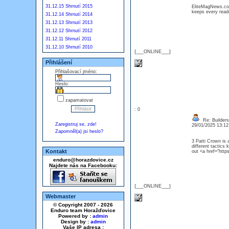
31.12.15 Shrnutí 2015
EliteMagNews.com 
keeps every rea
31.12.14 Shrnutí 2014
31.12.13 Shrnutí 2013
31.12.12 Shrnutí 2012
31.12.11 Shrnutí 2011
31.12.10 Shrnutí 2010
{___ONLINE___}
Přihlášení
Přihlašovací jméno:
Heslo:
zapamatovat
: 0
Re: Builders
Zaregistruj se, zde!
29/01/2025 13:1
Zapomněl(a) jsi heslo?
3 Patti Crown is 
different tactics
Kontakt
out <a href="http
enduro@horazdovice.cz
Najdete nás na Facebooku:
{___ONLINE___}
Webmaster
© Copyright 2007 - 2026
Enduro team Horažďovice
Powered by :
admin
Design by :
admin
Vaše IP adresa :