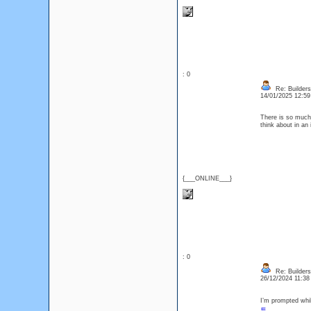
: 0
Re: Builders
14/01/2025 12:5
There is so much 
think about in an
{___ONLINE___}
: 0
Re: Builders
26/12/2024 11:3
I’m prompted whil
트