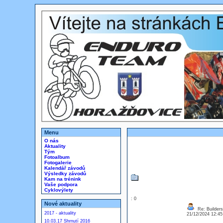
Menu
O nás
Aktuality
Tým
Fotoalbum
Fotogalerie
Kalendář závodů
Výsledky závodů
Kam na trénink
Vaše podpora
Cyklovýlety
: 0
Nové aktuality
Re: Builders
2017 - aktuality
21/12/2024 12:4
10.03.17 Shrnutí 2016