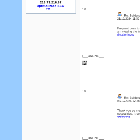
216.73.216.67
optimalizace SEO
: 0
Re: Builders
21/12/2024 11:5
Frequent goes to 
am viewing the in
ditralamindes
{___ONLINE___}
: 0
Re: Builders
08/12/2024 12:3
Thank you so much
necessities. It co
অ্যাপ্লিকেশন
{___ONLINE___}