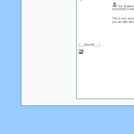
: 0
Re: Builders
01/12/2024 13:4
This is very inte
you are right ab
{___ONLINE___}