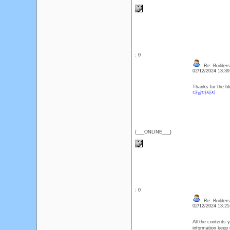
: 0
Re: Builders
02/12/2024 13:3
Thanks for the bl
다낭마사지
{___ONLINE___}
: 0
Re: Builders
02/12/2024 13:2
All the contents y
information keep