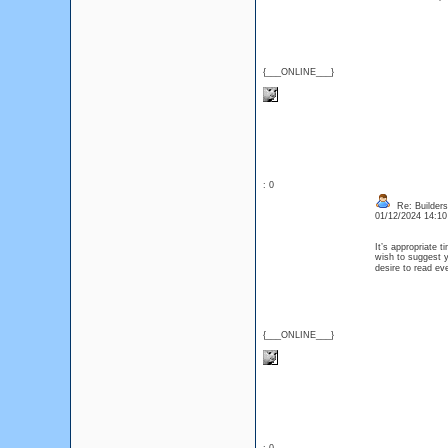
{___ONLINE___}
: 0
Re: Builders
01/12/2024 14:1
It’s appropriate t
wish to suggest yo
desire to read e
{___ONLINE___}