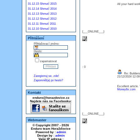
31.12.15 Shrnutí 2015
All your hard wo
31.12.14 Shrnutí 2014
31.12.13 Shrnutí 2013
31.12.12 Shrnutí 2012
31.12.11 Shrnutí 2011
31.12.10 Shrnutí 2010
{___ONLINE___}
Přihlášení
Přihlašovací jméno:
Heslo:
zapamatovat
: 0
Re: Builders
Zaregistruj se, zde!
21/12/2024 12:0
Zapomněl(a) jsi heslo?
Excellent article.
Money6x.com
Kontakt
enduro@horazdovice.cz
Najdete nás na Facebooku:
{___ONLINE___}
Webmaster
© Copyright 2007 - 2026
Enduro team Horažďovice
Powered by :
admin
Design by :
admin
Vaše IP adresa :