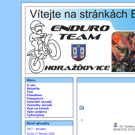
Menu
O nás
Aktuality
Tým
Fotoalbum
Fotogalerie
Kalendář závodů
Výsledky závodů
Kam na trénink
Vaše podpora
Cyklovýlety
: 0
Nové aktuality
Re: Builders
2017 - aktuality
28/09/2024 10:3
10.03.17 Shrnutí 2016