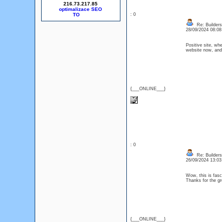
216.73.217.85
optimalizace SEO
: 0
Re: Builders
28/09/2024 08:0
Positive site, wh
website now, and 
{___ONLINE___}
: 0
Re: Builders
26/09/2024 13:0
Wow, this is fasci
Thanks for the g
{___ONLINE___}