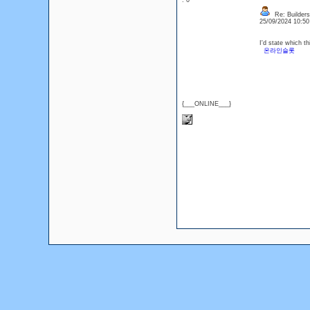
: 0
Re: Builders
25/09/2024 10:5
I'd state which th
온라인슬롯
{___ONLINE___}