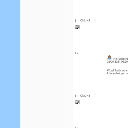
{___ONLINE___}
: 0
Re: Builders
26/09/2024 06:5
Wow! Such an amaz
I hope that you c
{___ONLINE___}