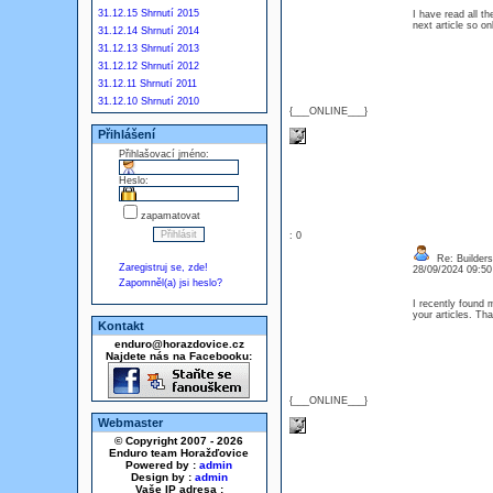
31.12.15 Shrnutí 2015
I have read all th
next article so 
31.12.14 Shrnutí 2014
31.12.13 Shrnutí 2013
31.12.12 Shrnutí 2012
31.12.11 Shrnutí 2011
31.12.10 Shrnutí 2010
{___ONLINE___}
Přihlášení
Přihlašovací jméno:
Heslo:
zapamatovat
: 0
Re: Builders
Zaregistruj se, zde!
28/09/2024 09:5
Zapomněl(a) jsi heslo?
I recently found 
your articles. T
Kontakt
enduro@horazdovice.cz
Najdete nás na Facebooku:
{___ONLINE___}
Webmaster
© Copyright 2007 - 2026
Enduro team Horažďovice
Powered by :
admin
Design by :
admin
Vaše IP adresa :