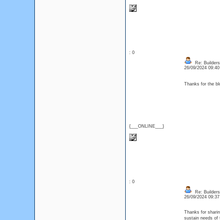
: 0
Re: Builders
26/09/2024 09:4
Thanks for the 
{___ONLINE___}
: 0
Re: Builders
26/09/2024 09:3
Thanks for sharin
sustain needs of