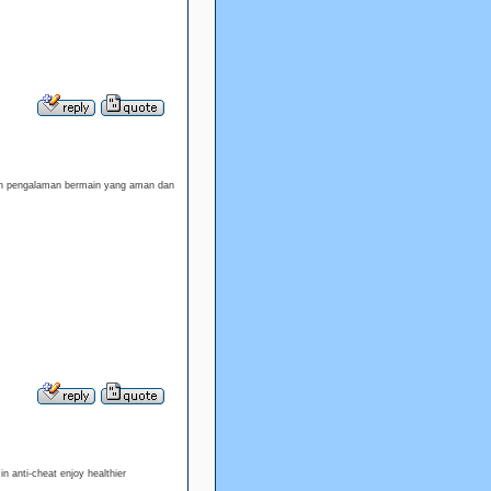
kan pengalaman bermain yang aman dan
in anti-cheat enjoy healthier