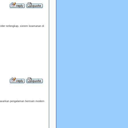
ider terlengkap, sistem keamanan di
enawarkan pengalaman bermain modern