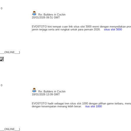
: 0
Re: Builders in Cochin
20/01/2026 09:51 GMT
EVOSTOTO kini tempat cuan link situs slot 5000 resmi dengan menyediakan prov
jamin terjaga serta anti rungkat untuk para pemain 2026.
situs slot 5000
{___ONLINE___}
: 0
Re: Builders in Cochin
18/01/2026 13:09 GMT
EVOSTOTO hadir sebagai tren situs slot 1000 dengan pilihan game terbaru, m
dengan kesempatan menang lebih besar.
itus slot 1000
{___ONLINE___}