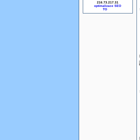
216.73.217.31
optimalizace SEO