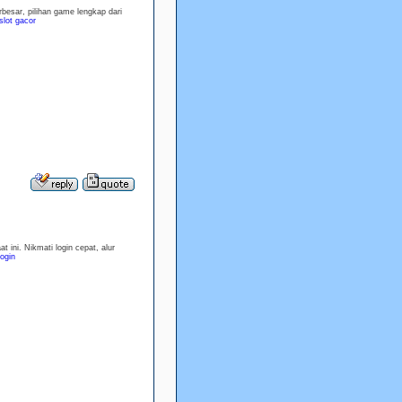
besar, pilihan game lengkap dari
slot gacor
 ini. Nikmati login cepat, alur
login