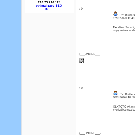
216.73.216.115
optimalizace SEO
: 0
Re: Builders
12/01/2026 11:4
Excellent Submit,
copy writers und
{___ONLINE___}
: 0
Re: Builders
08/01/2026 10:3
OLXTOTO Akan me
menjadikannya ban
{___ONLINE___}