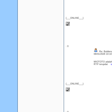
{___ONLINE___}
: 0
Re: Builders
06/01/2026 10:1
MIOTOTO adalah s
RTP terupdat
s
{___ONLINE___}