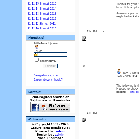
31.12.15 Shrnutí 2015
Thanks for your t
have. It has sple
31.12.14 Shrnutí 2014
Awesome posting, i
31.12.13 Shrnutí 2013
might be backs
31.12.12 Shrnutí 2012
31.12.11 Shrnutí 2011
31.12.10 Shrnutí 2010
{___ONLINE___}
Přihlášení
Přihlašovací jméno:
Heslo:
zapamatovat
: 0
Re: Builders
Zaregistruj se, zde!
12/01/2026 11:4
Zapomněl(a) jsi heslo?
The following is 
Needed to check o
Kontakt
posting.
link si
enduro@horazdovice.cz
Najdete nás na Facebooku:
{___ONLINE___}
Webmaster
© Copyright 2007 - 2026
Enduro team Horažďovice
Powered by :
admin
Design by :
admin
Vaše IP adresa :