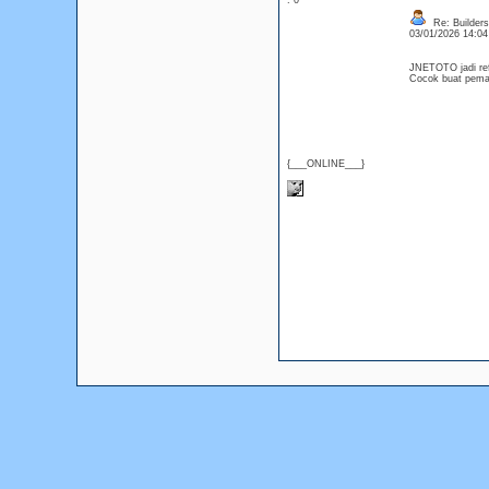
: 0
Re: Builders
03/01/2026 14:0
JNETOTO jadi refe
Cocok buat pemai
{___ONLINE___}