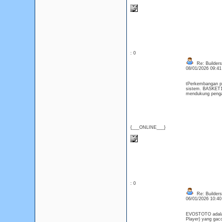
: 0
Re: Builders
08/01/2026 09:4
tPerkembangan pe
sistem. BASKET16
mendukung peng
{___ONLINE___}
: 0
Re: Builders
06/01/2026 10:4
EVOSTOTO adalah 
Player) yang ga