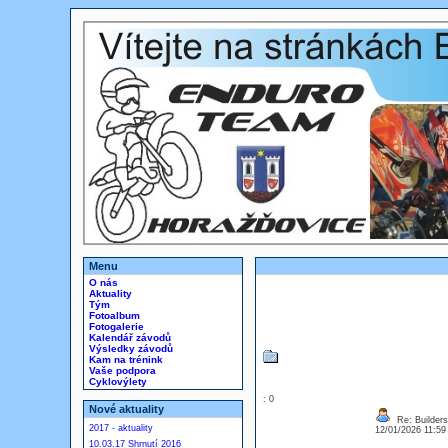
Menu
O nás
Aktuality
Tým
Fotoalbum
Fotogalerie
Kalendář závodů
Výsledky závodů
Kam na trénink
Vaše podpora
Cyklovýlety
: 0
Nové aktuality
Re: Builders
2017 - aktuality
12/01/2026 11:5
10.03.17 Shrnutí 2016