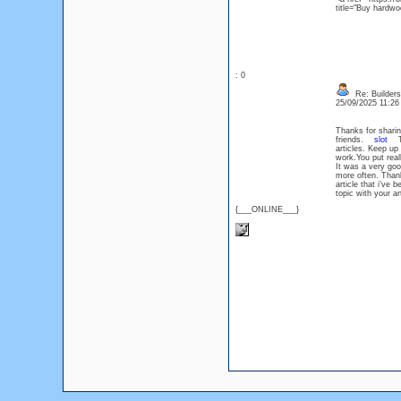
title="Buy hardwo
: 0
Re: Builders
25/09/2025 11:2
Thanks for sharing
friends.
slot
Thi
articles. Keep u
work.You put real
It was a very goo
more often. Tha
article that i’ve 
topic with your a
{___ONLINE___}