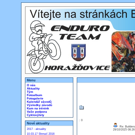
Menu
O nás
Aktuality
Tým
Fotoalbum
Fotogalerie
Kalendář závodů
Výsledky závodů
Kam na trénink
Vaše podpora
Cyklovýlety
: 0
Nové aktuality
Re: Builders
2017 - aktuality
29/10/2025 08:2
10.03.17 Shrnutí 2016