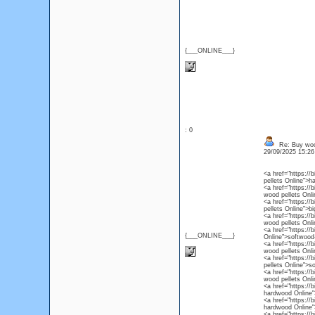
{___ONLINE___}
: 0
Re: Buy wood
29/09/2025 15:2
<a href="https://
pellets Online">h
<a href="https://b
wood pellets Onl
<a href="https://
pellets Online">b
<a href="https://b
wood pellets Onli
<a href="https://
{___ONLINE___}
Online">softwood-
<a href="https://b
wood pellets Onli
<a href="https://
pellets Online">s
<a href="https://b
wood pellets Onli
<a href="https://b
hardwood Online">
<a href="https://
hardwood Online"
<a href="https://