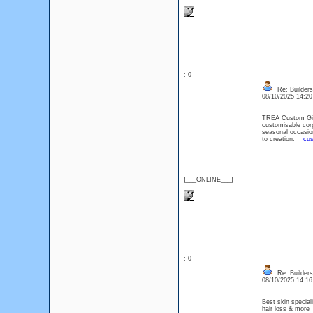
: 0
Re: Builders
08/10/2025 14:2
TREA Custom Gift 
customisable corp
seasonal occasio
to creation.
cus
{___ONLINE___}
: 0
Re: Builders
08/10/2025 14:1
Best skin special
hair loss & mo