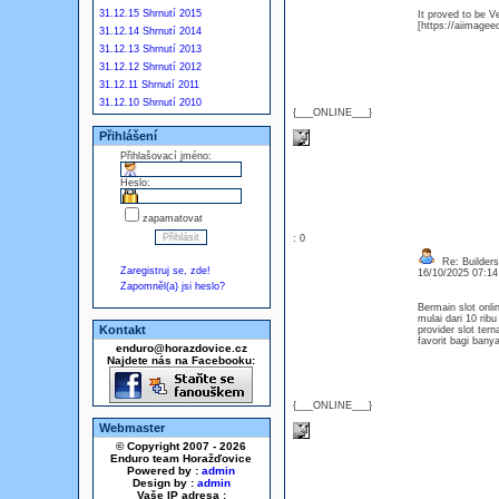
31.12.15 Shrnutí 2015
It proved to be V
[https://aiimageedi
31.12.14 Shrnutí 2014
31.12.13 Shrnutí 2013
31.12.12 Shrnutí 2012
31.12.11 Shrnutí 2011
31.12.10 Shrnutí 2010
{___ONLINE___}
Přihlášení
Přihlašovací jméno:
Heslo:
zapamatovat
: 0
Re: Builders
Zaregistruj se, zde!
16/10/2025 07:1
Zapomněl(a) jsi heslo?
Bermain slot onl
mulai dari 10 rib
Kontakt
provider slot te
favorit bagi ba
enduro@horazdovice.cz
Najdete nás na Facebooku:
{___ONLINE___}
Webmaster
© Copyright 2007 - 2026
Enduro team Horažďovice
Powered by :
admin
Design by :
admin
Vaše IP adresa :