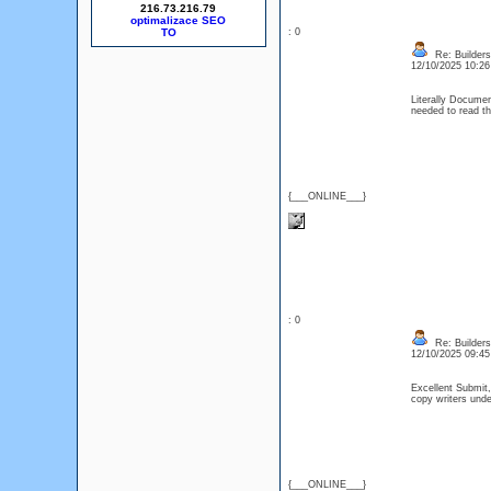
216.73.216.79
optimalizace SEO
: 0
Re: Builders
12/10/2025 10:2
Literally Documen
needed to read th
{___ONLINE___}
: 0
Re: Builders
12/10/2025 09:4
Excellent Submit,
copy writers und
{___ONLINE___}