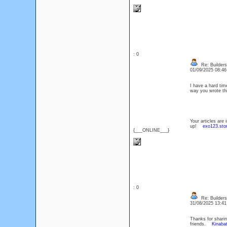
: 0
Re: Builders
01/09/2025 08:4
I have a hard time
way you wrote t
Your articles are
up!
exo123.sto
{___ONLINE___}
: 0
Re: Builders
31/08/2025 13:4
Thanks for sharing
friends.
Kinabat