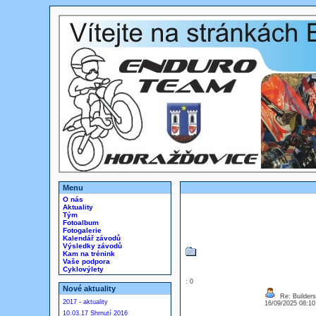
Menu
O nás
Aktuality
Tým
Fotoalbum
Fotogalerie
Kalendář závodů
Výsledky závodů
Kam na trénink
Vaše podpora
Cyklovýlety
: 0
Nové aktuality
Re: Builders
2017 - aktuality
16/09/2025 08:1
10.03.17 Shrnutí 2016