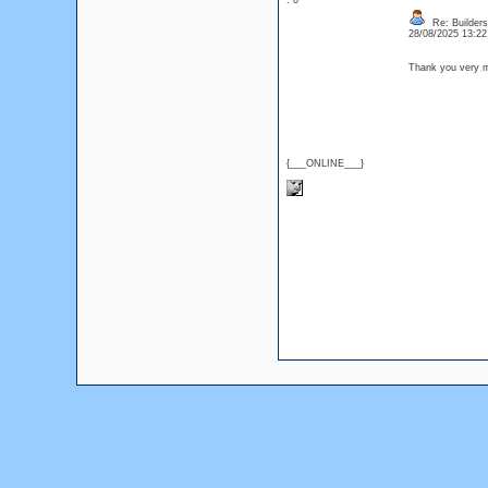
: 0
Re: Builders
28/08/2025 13:2
Thank you very m
{___ONLINE___}