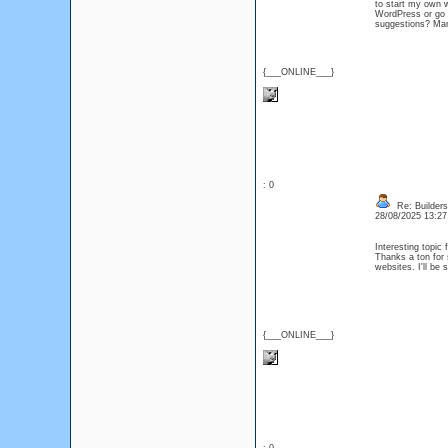
to start my own w
WordPress or go f
suggestions? M
{___ONLINE___}
: 0
Re: Builders
28/08/2025 13:2
Interesting topic
Thanks a ton for s
websites. I'll be
{___ONLINE___}