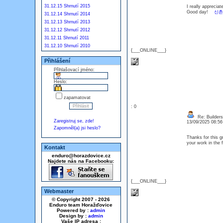
31.12.15 Shrnutí 2015
I really appreciat
Good day!
신촌
31.12.14 Shrnutí 2014
31.12.13 Shrnutí 2013
31.12.12 Shrnutí 2012
31.12.11 Shrnutí 2011
31.12.10 Shrnutí 2010
{___ONLINE___}
Přihlášení
Přihlašovací jméno:
Heslo:
zapamatovat
: 0
Re: Builders
Zaregistruj se, zde!
13/09/2025 08:5
Zapomněl(a) jsi heslo?
Thanks for this gr
your work in the
Kontakt
enduro@horazdovice.cz
Najdete nás na Facebooku:
{___ONLINE___}
Webmaster
© Copyright 2007 - 2026
Enduro team Horažďovice
Powered by :
admin
Design by :
admin
Vaše IP adresa :