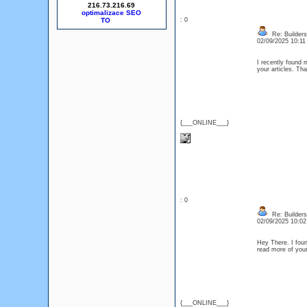
216.73.216.69
optimalizace SEO
: 0
Re: Builders
02/09/2025 10:1
I recently found 
your articles. T
{___ONLINE___}
: 0
Re: Builders
02/09/2025 10:0
Hey There. I foun
read more of your 
{___ONLINE___}