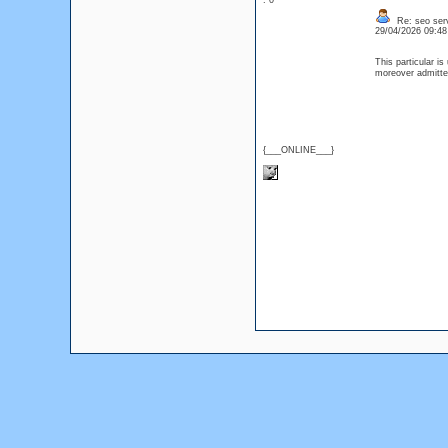
: 0
Re: seo serv
29/04/2026 09:4
This particular i
moreover admitted
{___ONLINE___}