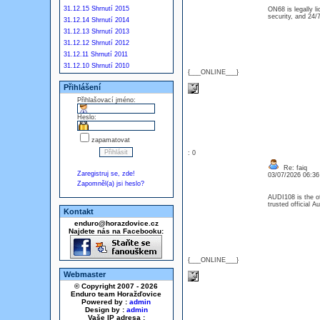
31.12.15 Shrnutí 2015
ON68 is legally li
security, and 24
31.12.14 Shrnutí 2014
31.12.13 Shrnutí 2013
31.12.12 Shrnutí 2012
31.12.11 Shrnutí 2011
31.12.10 Shrnutí 2010
{___ONLINE___}
Přihlášení
Přihlašovací jméno:
Heslo:
zapamatovat
: 0
Re: faiq
Zaregistruj se, zde!
03/07/2026 06:3
Zapomněl(a) jsi heslo?
AUDI108 is the of
trusted official 
Kontakt
enduro@horazdovice.cz
Najdete nás na Facebooku:
{___ONLINE___}
Webmaster
© Copyright 2007 - 2026
Enduro team Horažďovice
Powered by :
admin
Design by :
admin
Vaše IP adresa :