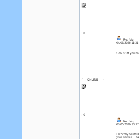
: 0
Re: faiq
04/05/2026 11:3
Cool stuff you h
{___ONLINE___}
: 0
Re: faiq
03/05/2026 13:2
I recently found 
your articles. T