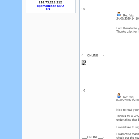
216.73.216.212
optimalizace SEO
: 0
Re: faiq
24/06/2026 14:1
I am thankful to y
Thanks a lot fo
{___ONLINE___}
: 0
Re: faiq
07/05/2026 15:0
Nice to read your
Thanks for a very
undertaking that 
I would like to s
I wanted to thank 
{___ONLINE___}
check out the n