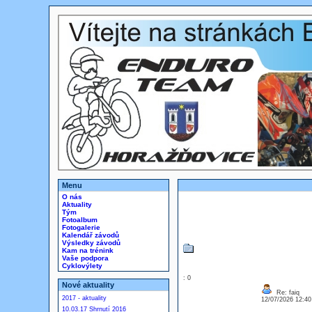
Menu
O nás
Aktuality
Tým
Fotoalbum
Fotogalerie
Kalendář závodů
Výsledky závodů
Kam na trénink
Vaše podpora
Cyklovýlety
: 0
Nové aktuality
Re: faiq
2017 - aktuality
12/07/2026 12:4
10.03.17 Shrnutí 2016