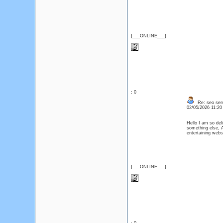
{___ONLINE___}
: 0
Re: seo serv
02/05/2026 11:2
Hello I am so del
something else, A
entertaining web
{___ONLINE___}