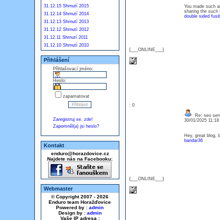
31.12.15 Shrnutí 2015
You made such an 
sharing the such i
31.12.14 Shrnutí 2014
double sided fusib
31.12.13 Shrnutí 2013
31.12.12 Shrnutí 2012
31.12.11 Shrnutí 2011
31.12.10 Shrnutí 2010
{___ONLINE___}
Přihlášení
Přihlašovací jméno:
Heslo:
zapamatovat
: 0
Re: seo serv
Zaregistruj se, zde!
30/01/2025 11:1
Zapomněl(a) jsi heslo?
Hey, great blog, 
bandar36
Kontakt
enduro@horazdovice.cz
Najdete nás na Facebooku:
{___ONLINE___}
Webmaster
© Copyright 2007 - 2026
Enduro team Horažďovice
Powered by :
admin
Design by :
admin
Vaše IP adresa :