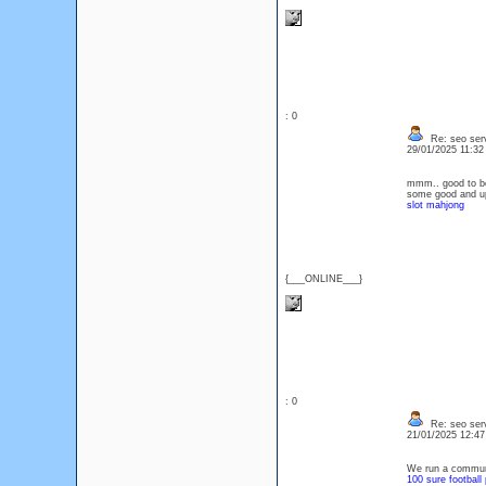
: 0
Re: seo serv
29/01/2025 11:3
mmm.. good to be 
some good and up
slot mahjong
{___ONLINE___}
: 0
Re: seo serv
21/01/2025 12:4
We run a communi
100 sure football 