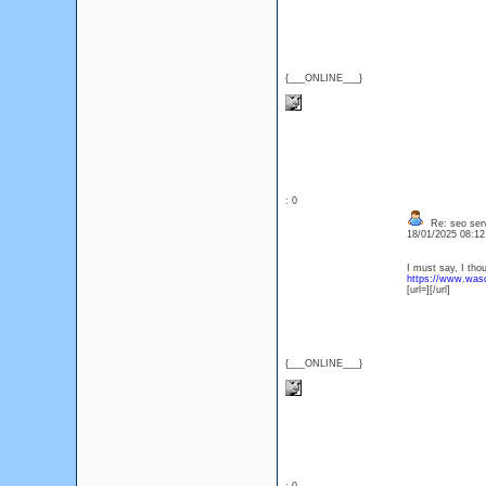
{___ONLINE___}
: 0
Re: seo serv
18/01/2025 08:1
I must say, I thou
https://www.wasd
[url=][/url]
{___ONLINE___}