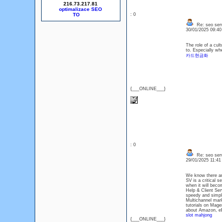
216.73.217.81
optimalizace SEO
: 0
Re: seo serv
30/01/2025 09:4
The role of a cul
to. Especially wh
카드현금화
{___ONLINE___}
: 0
Re: seo serv
29/01/2025 11:4
We know there are
SV is a critical 
when it will beco
Help & Client Se
speedy and simple
Multichannel mark
tutorials on Mage
about Amazon, eB
slot mahjong
{___ONLINE___}