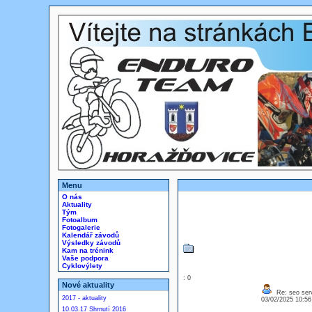
Menu
O nás
Aktuality
Tým
Fotoalbum
Fotogalerie
Kalendář závodů
Výsledky závodů
Kam na trénink
Vaše podpora
Cyklovýlety
: 0
Nové aktuality
Re: seo serv
2017 - aktuality
03/02/2025 10:5
10.03.17 Shrnutí 2016