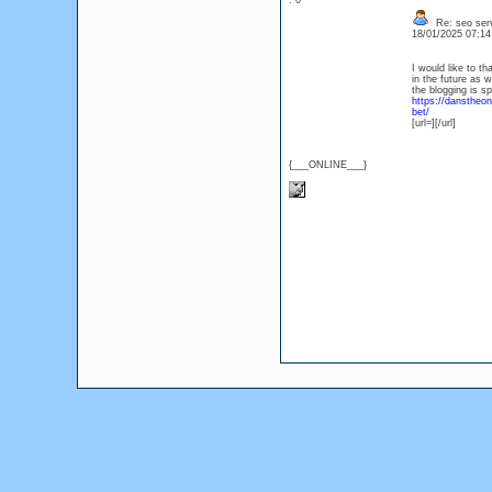
: 0
Re: seo serv
18/01/2025 07:1
I would like to t
in the future as w
the blogging is sp
https://danstheon
bet/
[url=][/url]
{___ONLINE___}