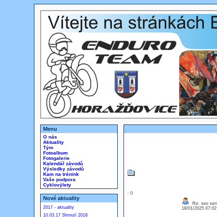
Menu
O nás
Aktuality
Tým
Fotoalbum
Fotogalerie
Kalendář závodů
Výsledky závodů
Kam na trénink
Vaše podpora
Cyklovýlety
: 0
Nové aktuality
Re: seo serv
2017 - aktuality
18/01/2025 07:0
10.03.17 Shrnutí 2016