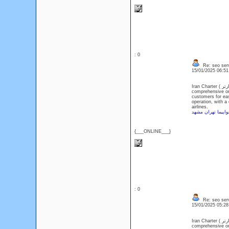
: 0
Re: seo serv
15/01/2025 06:5
Iran Charter ( ایران چارتر ) is Iran's first online charter and flight ticket purchase system Charter,as the first
comprehensive onl
customers for eas
operation, with a
airlines.
واپیما تهران مشهد
{___ONLINE___}
: 0
Re: seo serv
15/01/2025 05:2
Iran Charter ( ایران چارتر ) is Iran's first online charter and flight ticket purchase system Charter,as the first
comprehensive onl