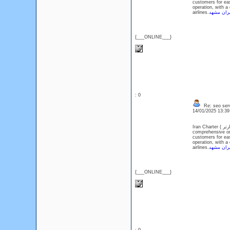
customers for eas
operation, with a
airlines.
هران مشهد
{___ONLINE___}
: 0
Re: seo serv
14/01/2025 13:3
Iran Charter ( ایران چارتر ) is Iran's first online charter and flight ticket purchase system Charter,as the first
comprehensive onl
customers for eas
operation, with a
airlines.
هران مشهد
{___ONLINE___}