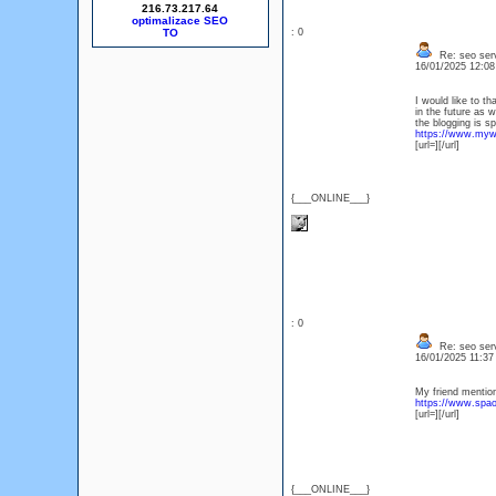
216.73.217.64
optimalizace SEO
: 0
Re: seo serv
16/01/2025 12:0
I would like to t
in the future as w
the blogging is sp
https://www.mywis
[url=][/url]
{___ONLINE___}
: 0
Re: seo serv
16/01/2025 11:3
My friend mentione
https://www.spao
[url=][/url]
{___ONLINE___}