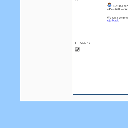
: 0
Re: seo serv
14/01/2025 11:0
We run a communi
raja botak
{___ONLINE___}