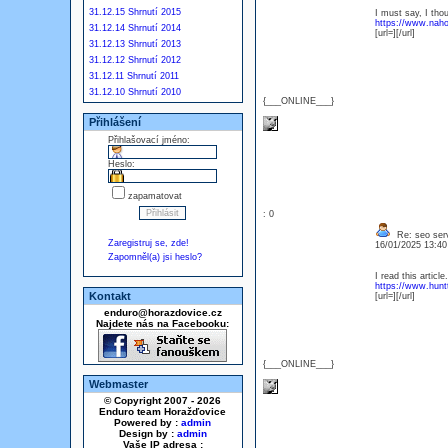
31.12.15 Shrnutí 2015
I must say, I thou
https://www.naho
31.12.14 Shrnutí 2014
[url=][/url]
31.12.13 Shrnutí 2013
31.12.12 Shrnutí 2012
31.12.11 Shrnutí 2011
31.12.10 Shrnutí 2010
{___ONLINE___}
Přihlášení
Přihlašovací jméno:
Heslo:
zapamatovat
: 0
Re: seo serv
Zaregistruj se, zde!
16/01/2025 13:4
Zapomněl(a) jsi heslo?
I read this article
https://www.hunt
Kontakt
[url=][/url]
enduro@horazdovice.cz
Najdete nás na Facebooku:
{___ONLINE___}
Webmaster
© Copyright 2007 - 2026
Enduro team Horažďovice
Powered by :
admin
Design by :
admin
Vaše IP adresa :