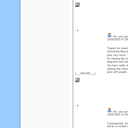
: 0
Re: seo serv
25/05/2025 07:2
Thanks for sharin
interesting blog
post very much. Y
for sharing this i
blog post with 
You have really s
sharing this infor
post with peopl
{___ONLINE___}
: 0
Re: seo serv
14/05/2025 12:4
Consequently, sta
will be to review 