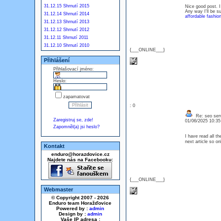
31.12.15 Shrnutí 2015
Nice good post. I
Any way I'll be s
31.12.14 Shrnutí 2014
affordable fashio
31.12.13 Shrnutí 2013
31.12.12 Shrnutí 2012
31.12.11 Shrnutí 2011
31.12.10 Shrnutí 2010
{___ONLINE___}
Přihlášení
Přihlašovací jméno:
Heslo:
zapamatovat
: 0
Re: seo serv
Zaregistruj se, zde!
01/06/2025 10:3
Zapomněl(a) jsi heslo?
I have read all th
next article so 
Kontakt
enduro@horazdovice.cz
Najdete nás na Facebooku:
{___ONLINE___}
Webmaster
© Copyright 2007 - 2026
Enduro team Horažďovice
Powered by :
admin
Design by :
admin
Vaše IP adresa :