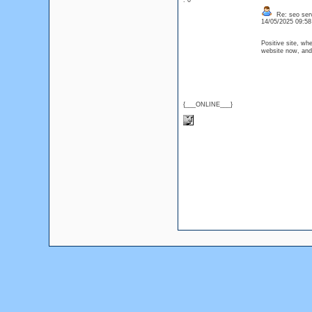
: 0
Re: seo serv
14/05/2025 09:5
Positive site, wh
website now, and 
{___ONLINE___}