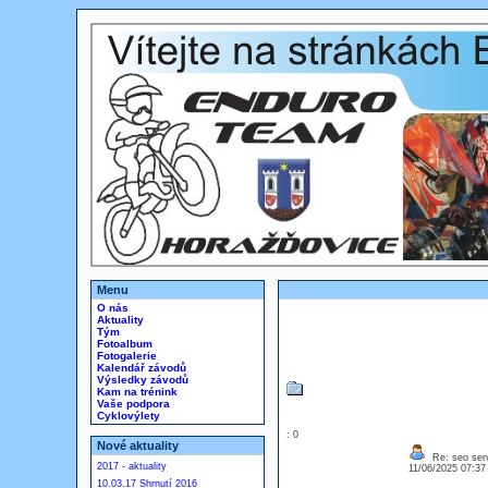
Menu
O nás
Aktuality
Tým
Fotoalbum
Fotogalerie
Kalendář závodů
Výsledky závodů
Kam na trénink
Vaše podpora
Cyklovýlety
: 0
Nové aktuality
Re: seo serv
2017 - aktuality
11/06/2025 07:3
10.03.17 Shrnutí 2016