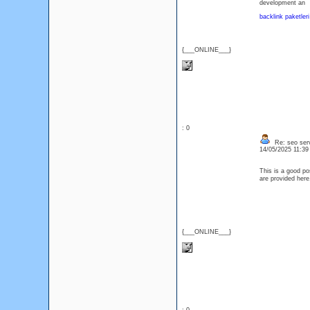
development an
backlink paketleri
{___ONLINE___}
: 0
Re: seo serv
14/05/2025 11:3
This is a good pos
are provided he
{___ONLINE___}