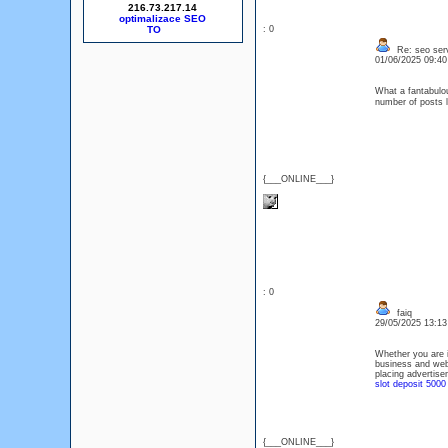
216.73.217.14
optimalizace SEO
: 0
Re: seo serv
01/06/2025 09:4
What a fantabulou
number of posts
{___ONLINE___}
: 0
faiq
29/05/2025 13:1
Whether you are i
business and web
placing advertisem
slot deposit 5000
{___ONLINE___}