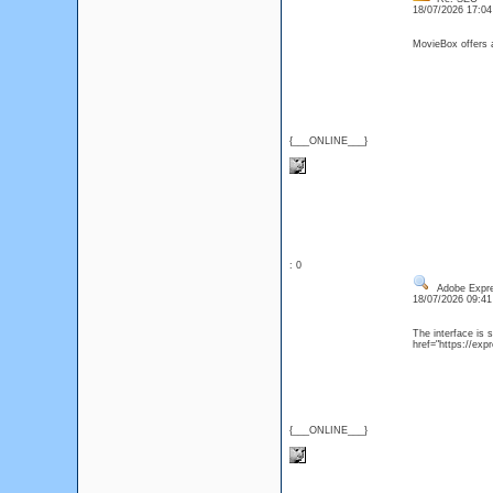
18/07/2026 17:0
MovieBox offers
{___ONLINE___}
: 0
Adobe Expre
18/07/2026 09:4
The interface is 
href="https://ex
{___ONLINE___}