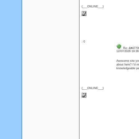
{___ONLINE___}
: 0
Re: &#47700
12/07/2026 19:3
Awesome site you 
about here? I’d r
knowledgeable peo
{___ONLINE___}