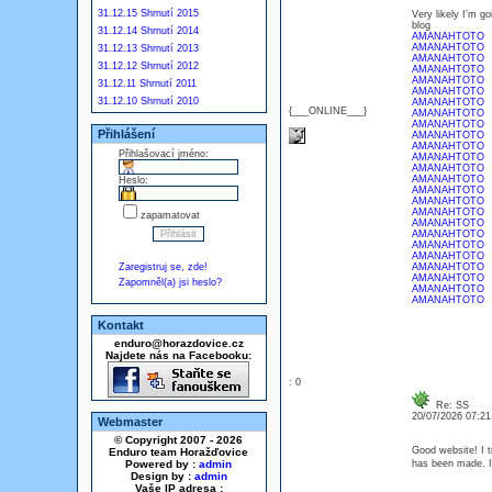
31.12.15 Shrnutí 2015
Very likely I’m g
blog
31.12.14 Shrnutí 2014
AMANAHTOTO
AMANAHTOTO
31.12.13 Shrnutí 2013
AMANAHTOTO
31.12.12 Shrnutí 2012
AMANAHTOTO
AMANAHTOTO
31.12.11 Shrnutí 2011
AMANAHTOTO
31.12.10 Shrnutí 2010
AMANAHTOTO
{___ONLINE___}
AMANAHTOTO
AMANAHTOTO
Přihlášení
AMANAHTOTO
AMANAHTOTO
Přihlašovací jméno:
AMANAHTOTO
AMANAHTOTO
AMANAHTOTO
Heslo:
AMANAHTOTO
AMANAHTOTO
AMANAHTOTO
zapamatovat
AMANAHTOTO
AMANAHTOTO
AMANAHTOTO
AMANAHTOTO
Zaregistruj se, zde!
AMANAHTOTO
AMANAHTOTO
Zapomněl(a) jsi heslo?
AMANAHTOTO
AMANAHTOTO
Kontakt
enduro@horazdovice.cz
Najdete nás na Facebooku:
: 0
Re: SS
20/07/2026 07:2
Webmaster
© Copyright 2007 - 2026
Good website! I t
Enduro team Horažďovice
Powered by :
admin
has been made. I
Design by :
admin
Vaše IP adresa :