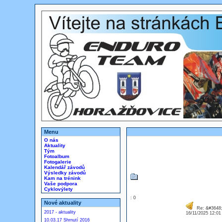
Menu
O nás
Aktuality
Tým
Fotoalbum
Fotogalerie
Kalendář závodů
Výsledky závodů
Kam na trénink
Vaše podpora
Cyklovýlety
: 0
Nové aktuality
Re: &#3648;
2017 - aktuality
16/11/2025 12:0
10.03.17 Shrnutí 2016