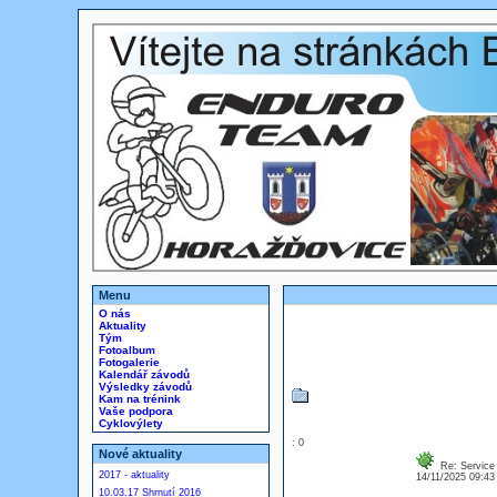
Menu
O nás
Aktuality
Tým
Fotoalbum
Fotogalerie
Kalendář závodů
Výsledky závodů
Kam na trénink
Vaše podpora
Cyklovýlety
: 0
Nové aktuality
Re: Service 
2017 - aktuality
14/11/2025 09:4
10.03.17 Shrnutí 2016