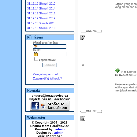
31.12.15 Shrnutí 2015
Bagian yang menj
yang aman dan ap
31.12.14 Shrnutí 2014
31.12.13 Shrnutí 2013
31.12.12 Shrnutí 2012
31.12.11 Shrnutí 2011
31.12.10 Shrnutí 2010
{___ONLINE___}
Přihlášení
Přihlašovací jméno:
Heslo:
zapamatovat
: 0
Re: Service 
Zaregistruj se, zde!
14/11/2025 08:1
Zapomněl(a) jsi heslo?
Penjelasan pada 
lebih cepat dari 
Kontakt
menjelaskan meka
enduro@horazdovice.cz
Najdete nás na Facebooku:
{___ONLINE___}
Webmaster
© Copyright 2007 - 2026
Enduro team Horažďovice
Powered by :
admin
Design by :
admin
Vaše IP adresa :