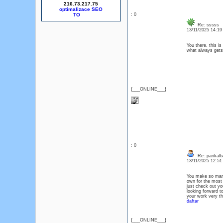
216.73.217.75
optimalizace SEO
: 0
Re: sssss
13/11/2025 14:1
You there, this is
what always get
{___ONLINE___}
: 0
Re: parikalb
13/11/2025 12:5
You make so many 
own for the most 
just check out yo
looking forward t
your work very
daftar
{___ONLINE___}