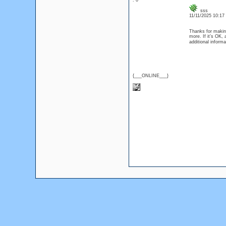
: 0
sss
11/11/2025 10:1
Thanks for making
more. If it’s OK,
additional inform
{___ONLINE___}