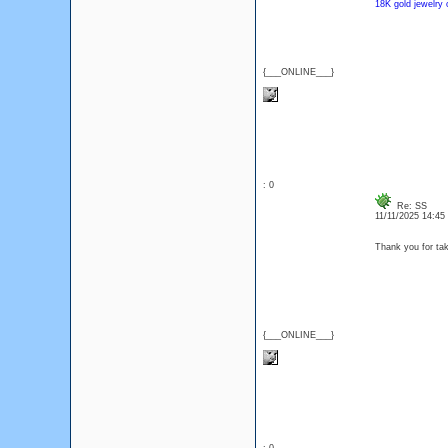
18K gold jewelry 
{___ONLINE___}
: 0
Re: SS
11/11/2025 14:4
Thank you for tak
{___ONLINE___}