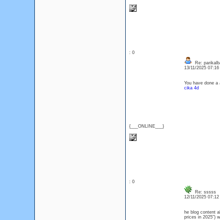
: 0
Re: parikalb
13/11/2025 07:1
You have done a 
cika 4d
{___ONLINE___}
: 0
Re: sssss
12/11/2025 07:1
he blog content a
prices in 2025”)