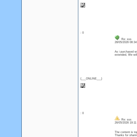
: 0
Re: sss
28/05/2026 08:3
As i purchased with
extended, We will
{___ONLINE___}
: 0
Re: sss
26/05/2026 19:1
The content is to
Thanks for sharin