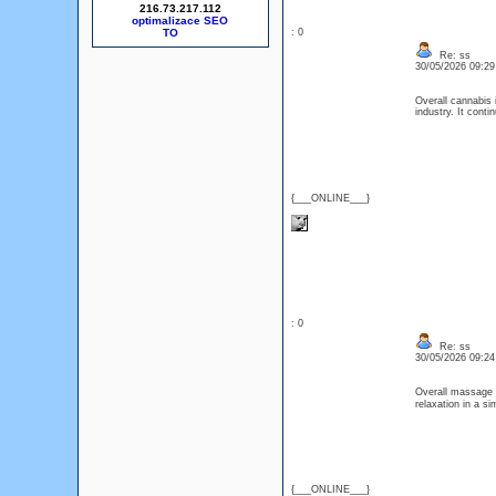
216.73.217.112
optimalizace SEO
: 0
Re: ss
30/05/2026 09:2
Overall cannabis 
industry. It cont
{___ONLINE___}
: 0
Re: ss
30/05/2026 09:2
Overall massage a
relaxation in a 
{___ONLINE___}