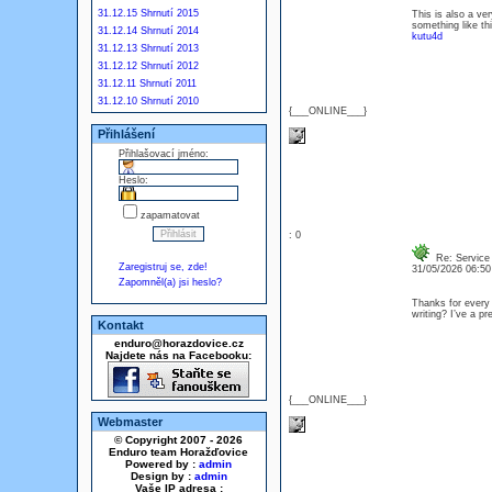
31.12.15 Shrnutí 2015
This is also a ver
something like thi
31.12.14 Shrnutí 2014
kutu4d
31.12.13 Shrnutí 2013
31.12.12 Shrnutí 2012
31.12.11 Shrnutí 2011
31.12.10 Shrnutí 2010
{___ONLINE___}
Přihlášení
Přihlašovací jméno:
Heslo:
zapamatovat
: 0
Re: Service 
Zaregistruj se, zde!
31/05/2026 06:5
Zapomněl(a) jsi heslo?
Thanks for every 
writing? I’ve a p
Kontakt
enduro@horazdovice.cz
Najdete nás na Facebooku:
{___ONLINE___}
Webmaster
© Copyright 2007 - 2026
Enduro team Horažďovice
Powered by :
admin
Design by :
admin
Vaše IP adresa :