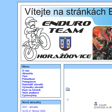
Menu
O nás
Aktuality
Tým
Fotoalbum
Fotogalerie
Kalendář závodů
Výsledky závodů
Kam na trénink
Vaše podpora
Cyklovýlety
: 0
Nové aktuality
kutu4d
2017 - aktuality
31/05/2026 11:4
10.03.17 Shrnutí 2016