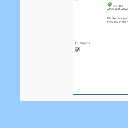
: 0
Re: seo
22/05/2026 22:2
Oh, the data you'v
more use of this 
{___ONLINE___}