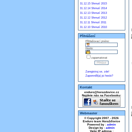
31.12.15 Shrnutí 2015
31.12.14 Shrnutí 2014
31.12.13 Shrnutí 2013
31.12.12 Shrnutí 2012
31.12.11 Shrnutí 2011
31.12.10 Shrnutí 2010
Přihlášení
Přihlašovací jméno:
Heslo:
zapamatovat
Zaregistruj se, zde!
Zapomněl(a) jsi heslo?
Kontakt
enduro@horazdovice.cz
Najdete nás na Facebooku:
Webmaster
© Copyright 2007 - 2026
Enduro team Horažďovice
Powered by :
admin
Design by :
admin
Vaše IP adresa :