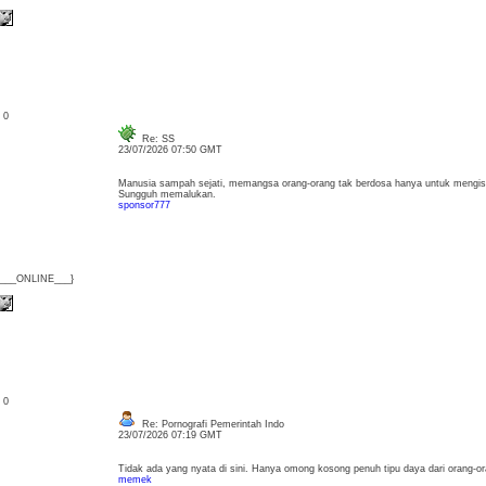
: 0
Re: SS
23/07/2026 07:50 GMT
Manusia sampah sejati, memangsa orang-orang tak berdosa hanya untuk mengis
Sungguh memalukan.
sponsor777
{___ONLINE___}
: 0
Re: Pornografi Pemerintah Indo
23/07/2026 07:19 GMT
Tidak ada yang nyata di sini. Hanya omong kosong penuh tipu daya dari orang-o
memek