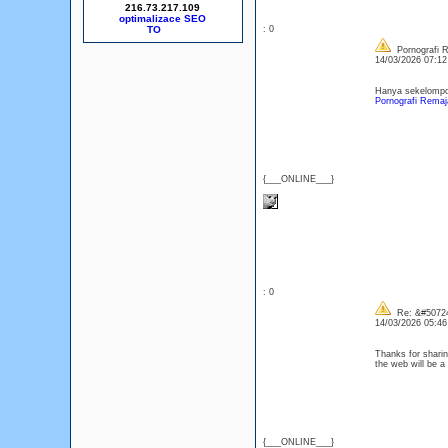
216.73.217.109
optimalizace SEO
: 0
Pornografi 
14/03/2026 07:1
Hanya sekelompok
Pornografi Remaj
{___ONLINE___}
: 0
Re: &#50724
14/03/2026 05:4
Thanks for sharin
the web will be 
{___ONLINE___}