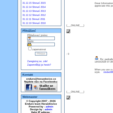
31.12.15 Shrnutí 2015
Great Information 
appreciate this
31.12.14 Shrnutí 2014
31.12.13 Shrnutí 2013
31.12.12 Shrnutí 2012
31.12.11 Shrnutí 2011
31.12.10 Shrnutí 2010
{___ONLINE___}
Přihlášení
Přihlašovací jméno:
Heslo:
zapamatovat
: 0
Re: parikalb
Zaregistruj se, zde!
14/03/2026 07:3
Zapomněl(a) jsi heslo?
When you use a ge
style.
sbobet88 
Kontakt
enduro@horazdovice.cz
Najdete nás na Facebooku:
{___ONLINE___}
Webmaster
© Copyright 2007 - 2026
Enduro team Horažďovice
Powered by :
admin
Design by :
admin
Vaše IP adresa :