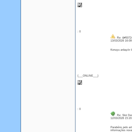
: 0
Re: &#50724
13/03/2026 16:0
Konuyu anlaşılır b
{___ONLINE___}
: 0
Re: Slot D
12/03/2026 15:2
Parabéns pelo art
informaçőes novas