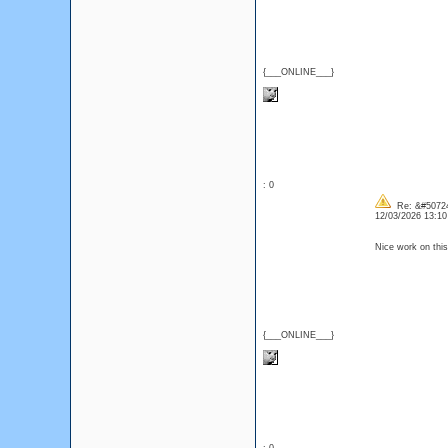
{___ONLINE___}
: 0
Re: &#50724
12/03/2026 13:1
Nice work on this
{___ONLINE___}