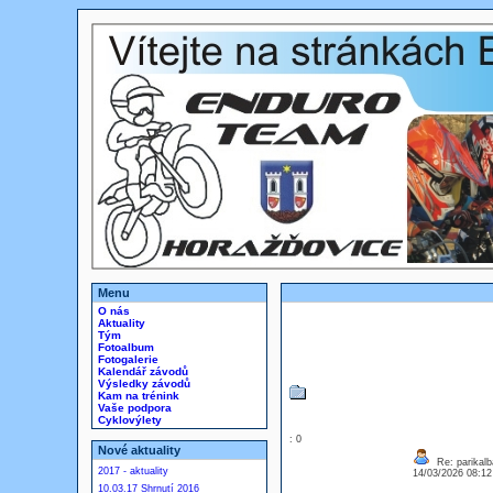
Menu
O nás
Aktuality
Tým
Fotoalbum
Fotogalerie
Kalendář závodů
Výsledky závodů
Kam na trénink
Vaše podpora
Cyklovýlety
: 0
Nové aktuality
Re: parikalb
2017 - aktuality
14/03/2026 08:1
10.03.17 Shrnutí 2016