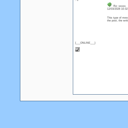
: 0
Re: sssss
12/03/2026 10:3
This type of mess
the post, the wri
{___ONLINE___}