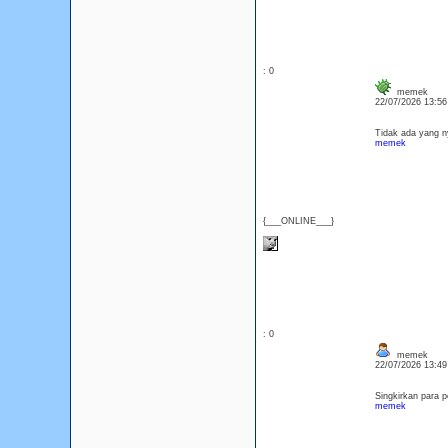
: 0
memek
22/07/2026 13:5
Tidak ada yang n
memek
{___ONLINE___}
: 0
memek
22/07/2026 13:4
Singkirkan para p
memek