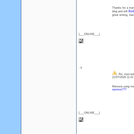
Thanks for a marv
blog and will
ล็อก
great writing, ha
{___ONLINE___}
: 0
Re: mercont
21/07/2026 11:4
Manusia yang men
sponsor777
{___ONLINE___}