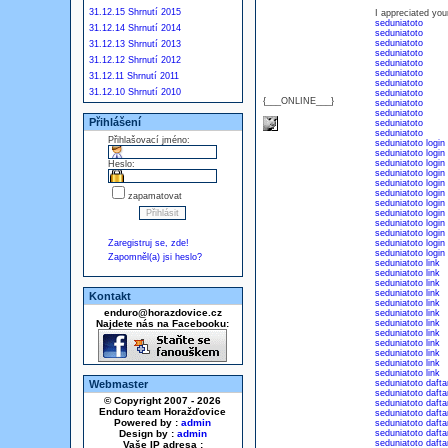
31.12.15 Shrnutí 2015
I appreciated you
seduniatoto
31.12.14 Shrnutí 2014
seduniatoto
seduniatoto
31.12.13 Shrnutí 2013
seduniatoto
31.12.12 Shrnutí 2012
seduniatoto
seduniatoto
31.12.11 Shrnutí 2011
seduniatoto
31.12.10 Shrnutí 2010
seduniatoto
{___ONLINE___}
seduniatoto
seduniatoto
Přihlášení
seduniatoto
seduniatoto
Přihlašovací jméno:
seduniatoto login
seduniatoto login
seduniatoto login
Heslo:
seduniatoto login
seduniatoto login
seduniatoto login
zapamatovat
seduniatoto login
seduniatoto login
seduniatoto login
seduniatoto login
Zaregistruj se, zde!
seduniatoto login
seduniatoto login
Zapomněl(a) jsi heslo?
seduniatoto link
seduniatoto link
seduniatoto link
seduniatoto link
Kontakt
seduniatoto link
enduro@horazdovice.cz
seduniatoto link
Najdete nás na Facebooku:
seduniatoto link
seduniatoto link
seduniatoto link
seduniatoto link
seduniatoto link
seduniatoto link
Webmaster
seduniatoto dafta
seduniatoto dafta
© Copyright 2007 - 2026
seduniatoto dafta
Enduro team Horažďovice
seduniatoto dafta
Powered by :
admin
seduniatoto dafta
Design by :
admin
seduniatoto dafta
seduniatoto dafta
Vaše IP adresa :