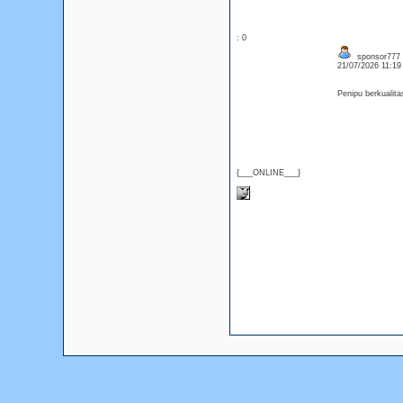
: 0
sponsor777
21/07/2026 11:1
Penipu berkualit
{___ONLINE___}