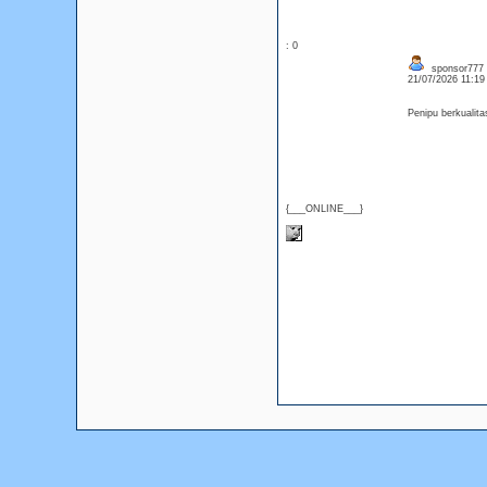
: 0
sponsor777
21/07/2026 11:1
Penipu berkualit
{___ONLINE___}