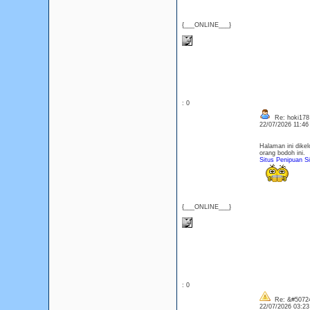
{___ONLINE___}
: 0
Re: hoki178
22/07/2026 11:4
Halaman ini dikel
orang bodoh ini.
Situs Penipuan Si
{___ONLINE___}
: 0
Re: &#50724
22/07/2026 03:2