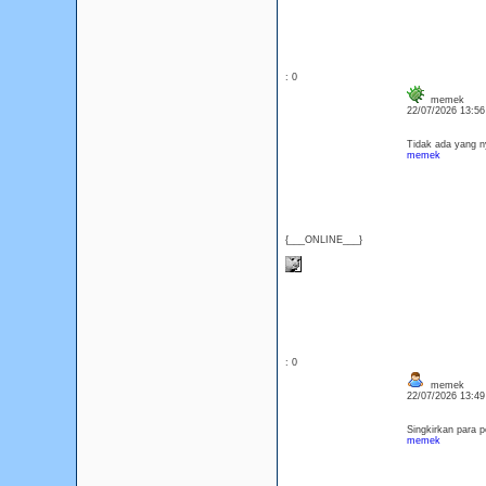
: 0
memek
22/07/2026 13:5
Tidak ada yang n
memek
{___ONLINE___}
: 0
memek
22/07/2026 13:4
Singkirkan para p
memek