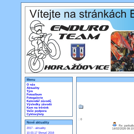
Menu
O nás
Aktuality
Tým
Fotoalbum
Fotogalerie
Kalendář závodů
Výsledky závodů
Kam na trénink
Vaše podpora
Cyklovýlety
: 0
Nové aktuality
Re: parikalb
2017 - aktuality
14/02/2026 09:1
10.03.17 Shrnutí 2016