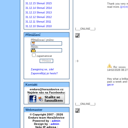
31.12.15 Shrnutí 2015
Thank you very mu
read more.
강서셔
31.12.14 Shrnutí 2014
31.12.13 Shrnutí 2013
31.12.12 Shrnutí 2012
31.12.11 Shrnutí 2011
31.12.10 Shrnutí 2010
{___ONLINE___}
Přihlášení
Přihlašovací jméno:
Heslo:
zapamatovat
: 0
Re: sssss
Zaregistruj se, zde!
14/02/2026 08:2
Zapomněl(a) jsi heslo?
Hey what a brilli
past a week and 
Kontakt
gacor
enduro@horazdovice.cz
Najdete nás na Facebooku:
{___ONLINE___}
Webmaster
© Copyright 2007 - 2026
Enduro team Horažďovice
Powered by :
admin
Design by :
admin
Vaše IP adresa :