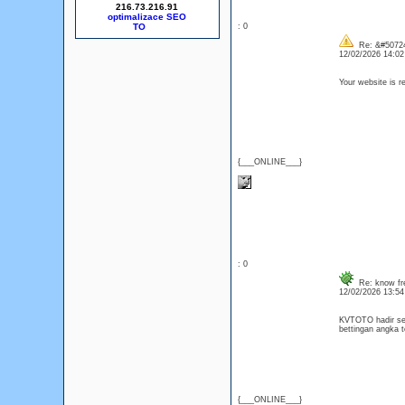
216.73.216.91
optimalizace SEO
: 0
Re: &#50724
12/02/2026 14:0
Your website is re
{___ONLINE___}
: 0
Re: know fre
12/02/2026 13:5
KVTOTO hadir seb
bettingan angka 
{___ONLINE___}