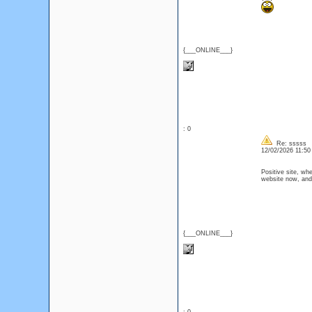
{___ONLINE___}
: 0
Re: sssss
12/02/2026 11:5
Positive site, wh
website now, and 
{___ONLINE___}