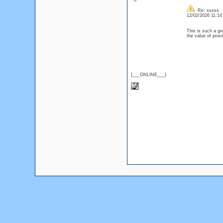
: 0
Re: sssss
12/02/2026 11:1
This is such a gr
the value of prov
{___ONLINE___}