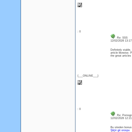
: 0
Re: SSS
12/02/2026 13:1
Definitely stable, 
article likewise.
the great articles
{___ONLINE___}
: 0
Re: Pornogr
12/02/2026 12:2
Bu siteden bonus 
Siktir git orospu