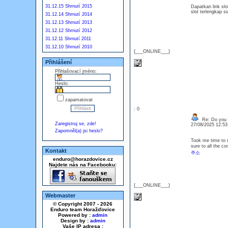
31.12.15 Shrnutí 2015
Dapatkan link slo
slot terlengkap
31.12.14 Shrnutí 2014
31.12.13 Shrnutí 2013
31.12.12 Shrnutí 2012
31.12.11 Shrnutí 2011
31.12.10 Shrnutí 2010
{___ONLINE___}
Přihlášení
Přihlašovací jméno:
Heslo:
zapamatovat
: 0
Re: Do you l
Zaregistruj se, zde!
27/08/2025 12:5
Zapomněl(a) jsi heslo?
Took me time to r
sure to all the c
Kontakt
주소
enduro@horazdovice.cz
Najdete nás na Facebooku:
{___ONLINE___}
Webmaster
© Copyright 2007 - 2026
Enduro team Horažďovice
Powered by :
admin
Design by :
admin
Vaše IP adresa :