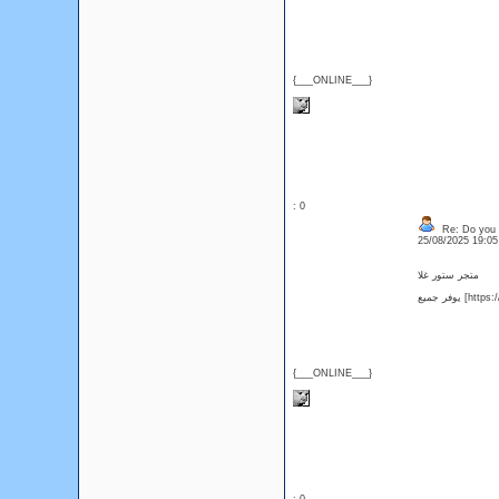
{___ONLINE___}
: 0
Re: Do you l
25/08/2025 19:0
متجر ستور غلا
{___ONLINE___}