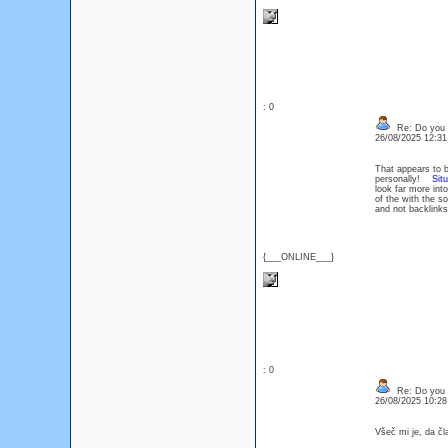
: 0
Re: Do you l
26/08/2025 12:3
That appears to be
personally!
Sit
look far more int
of the with the s
and not backlinks
{___ONLINE___}
: 0
Re: Do you l
26/08/2025 10:2
Všeč mi je, da č