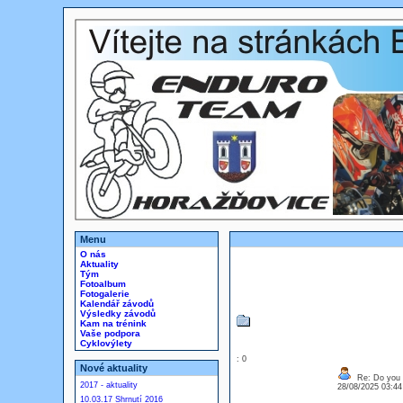
Menu
O nás
Aktuality
Tým
Fotoalbum
Fotogalerie
Kalendář závodů
Výsledky závodů
Kam na trénink
Vaše podpora
Cyklovýlety
: 0
Nové aktuality
Re: Do you l
2017 - aktuality
28/08/2025 03:4
10.03.17 Shrnutí 2016