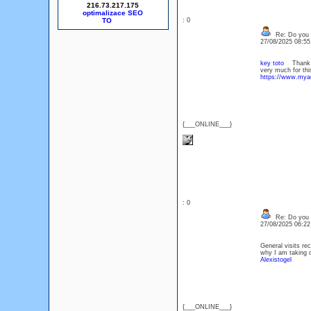
216.73.217.175
optimalizace SEO
: 0
Re: Do you l
27/08/2025 08:5
key toto
Thank yo
very much for this
https://www.mya
{___ONLINE___}
: 0
Re: Do you l
27/08/2025 06:2
General visits re
why I am taking o
Alexistogel
{___ONLINE___}