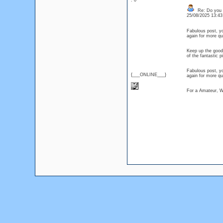
: 0
Re: Do you l
25/08/2025 13:4
Fabulous post, you
again for more q
Keep up the good 
of the fantastic 
Fabulous post, you
{___ONLINE___}
again for more q
For a Amateur, We