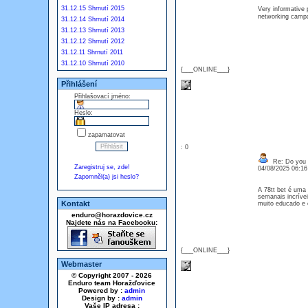
31.12.15 Shrnutí 2015
Very informative 
networking cam
31.12.14 Shrnutí 2014
31.12.13 Shrnutí 2013
31.12.12 Shrnutí 2012
31.12.11 Shrnutí 2011
31.12.10 Shrnutí 2010
{___ONLINE___}
Přihlášení
Přihlašovací jméno:
Heslo:
zapamatovat
: 0
Re: Do you l
Zaregistruj se, zde!
04/08/2025 06:1
Zapomněl(a) jsi heslo?
A 78tt bet é uma
semanais incríve
Kontakt
muito educado e
enduro@horazdovice.cz
Najdete nás na Facebooku:
{___ONLINE___}
Webmaster
© Copyright 2007 - 2026
Enduro team Horažďovice
Powered by :
admin
Design by :
admin
Vaše IP adresa :