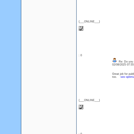
{___ONLINE___}
: 0
Re: Do you l
02/08/2025 07:5
Great job for publ
too.
seo optimi
{___ONLINE___}