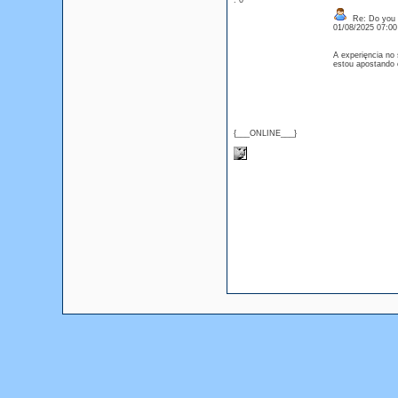
: 0
Re: Do you l
01/08/2025 07:0
A experięncia no 
estou apostando 
{___ONLINE___}