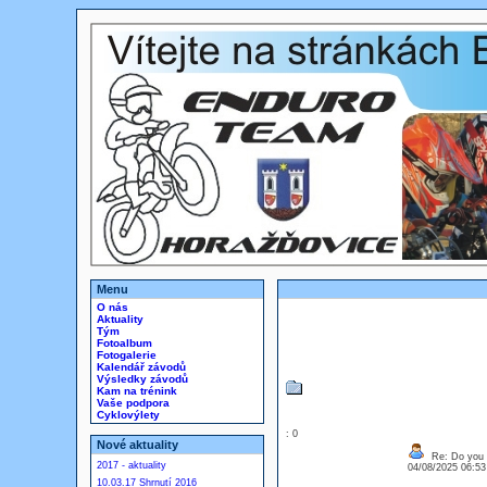
Menu
O nás
Aktuality
Tým
Fotoalbum
Fotogalerie
Kalendář závodů
Výsledky závodů
Kam na trénink
Vaše podpora
Cyklovýlety
: 0
Nové aktuality
Re: Do you l
2017 - aktuality
04/08/2025 06:5
10.03.17 Shrnutí 2016