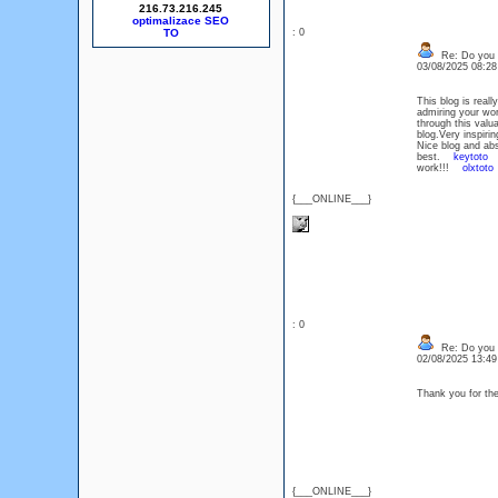
216.73.216.245
optimalizace SEO
: 0
Re: Do you l
03/08/2025 08:2
This blog is real
admiring your wor
through this valu
blog.Very inspiri
Nice blog and abs
best.
keytoto
Th
work!!!
olxtoto
{___ONLINE___}
: 0
Re: Do you l
02/08/2025 13:4
Thank you for th
{___ONLINE___}