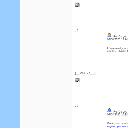
: 0
Re: Do you l
02/08/2025 13:2
I have read your a
articles. Thanks 
{___ONLINE___}
: 0
Re: Do you l
02/08/2025 10:1
Great post, you h
engine optimizati