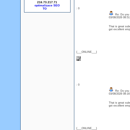
216.73.217.71
optimalizace SEO
: 0
Re: Do you l
03/08/2026 08:5
That is great sub
got excellent emp
{___ONLINE___}
: 0
Re: Do you l
03/08/2026 08:1
That is great sub
got excellent emp
{___ONLINE___}