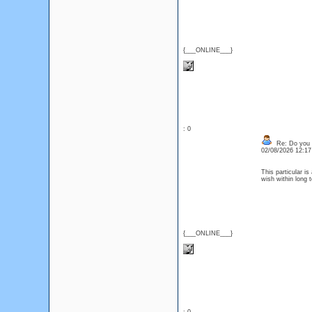
{___ONLINE___}
: 0
Re: Do you l
02/08/2026 12:1
This particular i
wish within long 
{___ONLINE___}