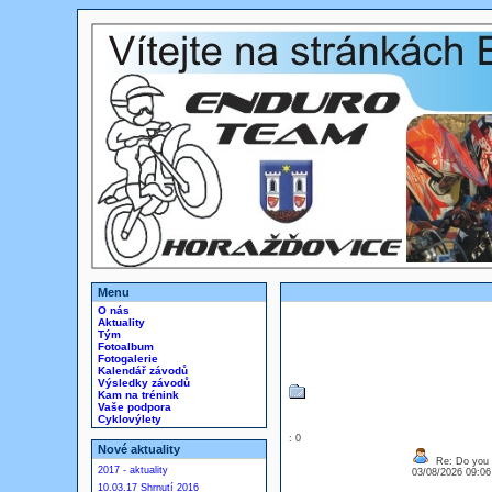
Menu
O nás
Aktuality
Tým
Fotoalbum
Fotogalerie
Kalendář závodů
Výsledky závodů
Kam na trénink
Vaše podpora
Cyklovýlety
: 0
Nové aktuality
Re: Do you l
2017 - aktuality
03/08/2026 09:0
10.03.17 Shrnutí 2016