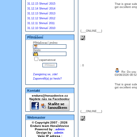
31.12.15 Shrnutí 2015
That is great sub
got excellent emp
31.12.14 Shrnutí 2014
31.12.13 Shrnutí 2013
31.12.12 Shrnutí 2012
31.12.11 Shrnutí 2011
31.12.10 Shrnutí 2010
{___ONLINE___}
Přihlášení
Přihlašovací jméno:
Heslo:
zapamatovat
: 0
Re: Do you l
Zaregistruj se, zde!
03/08/2026 08:5
Zapomněl(a) jsi heslo?
That is great sub
got excellent emp
Kontakt
enduro@horazdovice.cz
Najdete nás na Facebooku:
{___ONLINE___}
Webmaster
© Copyright 2007 - 2026
Enduro team Horažďovice
Powered by :
admin
Design by :
admin
Vaše IP adresa :