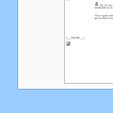
: 0
Re: Do you l
02/08/2026 11:0
That is great sub
got excellent emp
{___ONLINE___}