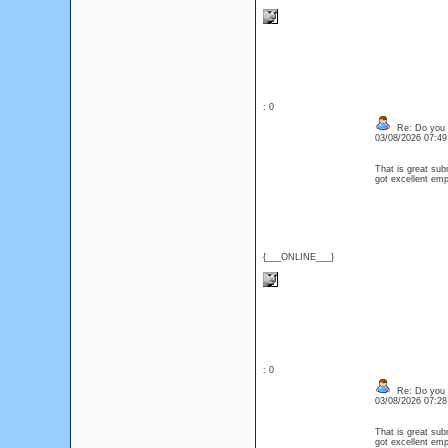
: 0
Re: Do you l
03/08/2026 07:4
That is great sub
got excellent emp
{___ONLINE___}
: 0
Re: Do you l
03/08/2026 07:2
That is great sub
got excellent emp