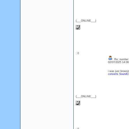
{___ONLINE___}
: 0
Re: number 
02/07/2025 14:0
i was just browsi
converts SoundC
{___ONLINE___}