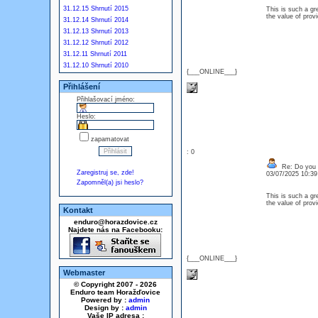
31.12.15 Shrnutí 2015
This is such a gr
the value of prov
31.12.14 Shrnutí 2014
31.12.13 Shrnutí 2013
31.12.12 Shrnutí 2012
31.12.11 Shrnutí 2011
31.12.10 Shrnutí 2010
{___ONLINE___}
Přihlášení
Přihlašovací jméno:
Heslo:
zapamatovat
: 0
Re: Do you l
Zaregistruj se, zde!
03/07/2025 10:3
Zapomněl(a) jsi heslo?
This is such a gr
the value of prov
Kontakt
enduro@horazdovice.cz
Najdete nás na Facebooku:
{___ONLINE___}
Webmaster
© Copyright 2007 - 2026
Enduro team Horažďovice
Powered by :
admin
Design by :
admin
Vaše IP adresa :