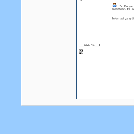
: 0
Re: Do you l
02/07/2025 13:5
Informasi yang di
{___ONLINE___}