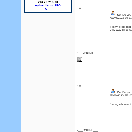
216.73.216.68
optimalizace SEO
: 0
Re: Do you l
03/07/2025 09:2
Pretty good post.
Any way I'll be s
{___ONLINE___}
: 0
Re: Do you l
03/07/2025 08:2
Sering ada event
{___ONLINE___}