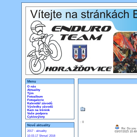
Menu
O nás
Aktuality
Tým
Fotoalbum
Fotogalerie
Kalendář závodů
Výsledky závodů
Kam na trénink
Vaše podpora
Cyklovýlety
: 0
Nové aktuality
Re: Do you l
2017 - aktuality
03/07/2025 10:4
10.03.17 Shrnutí 2016