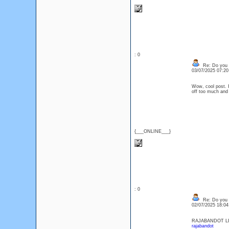
: 0
Re: Do you l
03/07/2025 07:2
Wow, cool post. I'
off too much and
{___ONLINE___}
: 0
Re: Do you l
02/07/2025 18:0
RAJABANDOT LINK
rajabandot