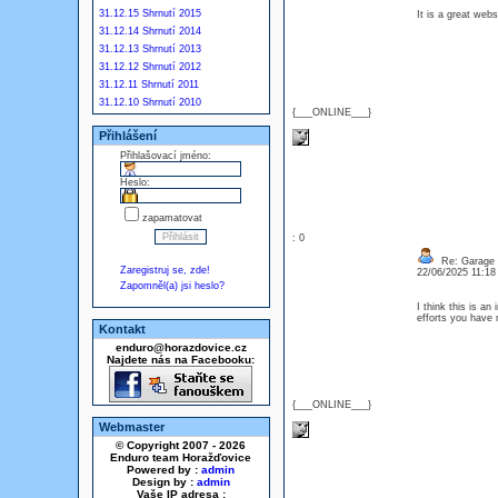
31.12.15 Shrnutí 2015
It is a great web
31.12.14 Shrnutí 2014
31.12.13 Shrnutí 2013
31.12.12 Shrnutí 2012
31.12.11 Shrnutí 2011
31.12.10 Shrnutí 2010
{___ONLINE___}
Přihlášení
Přihlašovací jméno:
Heslo:
zapamatovat
: 0
Re: Garage d
Zaregistruj se, zde!
22/06/2025 11:1
Zapomněl(a) jsi heslo?
I think this is an
efforts you have 
Kontakt
enduro@horazdovice.cz
Najdete nás na Facebooku:
{___ONLINE___}
Webmaster
© Copyright 2007 - 2026
Enduro team Horažďovice
Powered by :
admin
Design by :
admin
Vaše IP adresa :