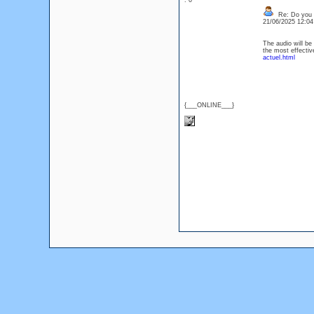
: 0
Re: Do you l
21/06/2025 12:0
The audio will be
the most effect
actuel.html
{___ONLINE___}