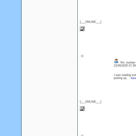
{___ONLINE___}
: 0
Re: number 
22/06/2025 07:3
I was reading som
putting up.
luxu
{___ONLINE___}