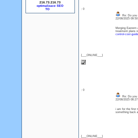
216.73.216.73
optimalizace SEO
: 0
Re: Do you l
22/06/2025 09:5
Merging Eastern a
treatment plans r
control-cost-guid
{___ONLINE___}
: 0
Re: Do you l
22/06/2025 08:2
i am for the first
something back 
{___ONLINE___}