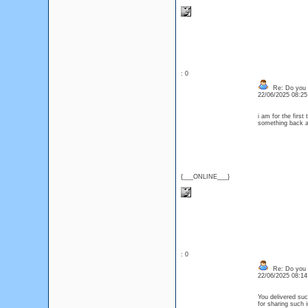
: 0
Re: Do you l
22/06/2025 08:2
i am for the first
something back 
{___ONLINE___}
: 0
Re: Do you l
22/06/2025 08:1
You delivered suc
for sharing such