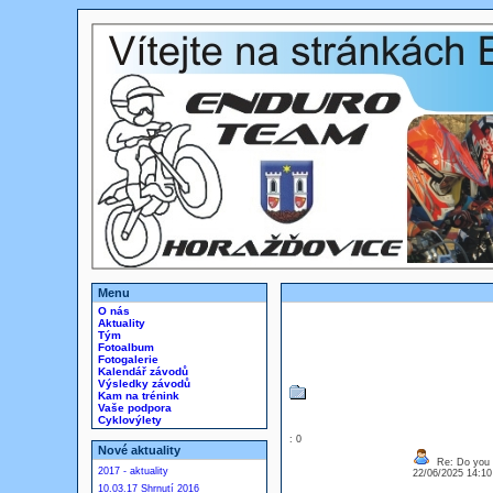
Menu
O nás
Aktuality
Tým
Fotoalbum
Fotogalerie
Kalendář závodů
Výsledky závodů
Kam na trénink
Vaše podpora
Cyklovýlety
: 0
Nové aktuality
Re: Do you l
2017 - aktuality
22/06/2025 14:1
10.03.17 Shrnutí 2016