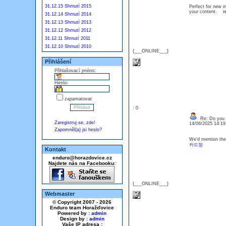
31.12.15 Shrnutí 2015
Perfect for new i
your content.
r
31.12.14 Shrnutí 2014
31.12.13 Shrnutí 2013
31.12.12 Shrnutí 2012
31.12.11 Shrnutí 2011
31.12.10 Shrnutí 2010
{___ONLINE___}
Přihlášení
Přihlašovací jméno:
Heslo:
zapamatovat
: 0
Re: Do you l
Zaregistruj se, zde!
14/06/2025 14:1
Zapomněl(a) jsi heslo?
We'd mention the 
카드깡
Kontakt
enduro@horazdovice.cz
Najdete nás na Facebooku:
{___ONLINE___}
Webmaster
© Copyright 2007 - 2026
Enduro team Horažďovice
Powered by :
admin
Design by :
admin
Vaše IP adresa :