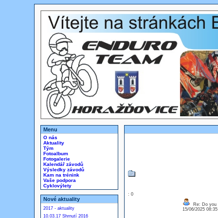
Menu
O nás
Aktuality
Tým
Fotoalbum
Fotogalerie
Kalendář závodů
Výsledky závodů
Kam na trénink
Vaše podpora
Cyklovýlety
: 0
Nové aktuality
Re: Do you l
2017 - aktuality
15/06/2025 08:3
10.03.17 Shrnutí 2016