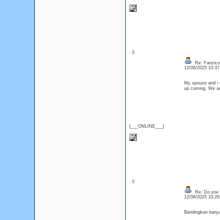
: 0
Re: Fanzico
12/06/2025 10:3
My spouse and i c
up coming, We a
{___ONLINE___}
: 0
Re: Do you l
12/06/2025 10:2
Bandingkan banya