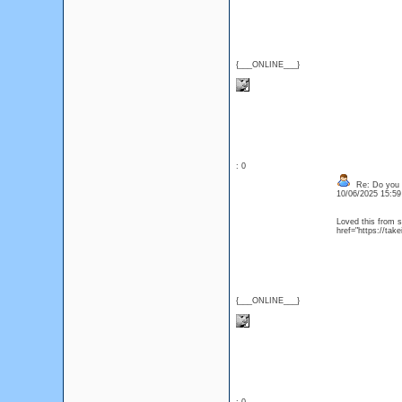
{___ONLINE___}
: 0
Re: Do you l
10/06/2025 15:5
Loved this from st
href="https://take
{___ONLINE___}