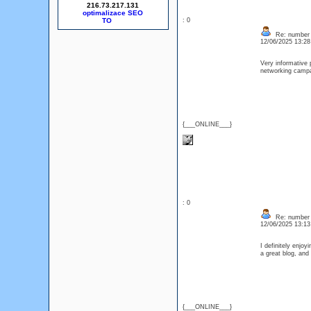
216.73.217.131
optimalizace SEO
: 0
Re: number 
12/06/2025 13:2
Very informative 
networking cam
{___ONLINE___}
: 0
Re: number 
12/06/2025 13:1
I definitely enjoy
a great blog, an
{___ONLINE___}