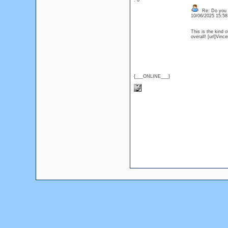
: 0
Re: Do you l
10/06/2025 15:5
This is the kind o
overall! [url]Vin
{___ONLINE___}