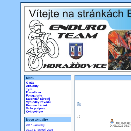
Menu
O nás
Aktuality
Tým
Fotoalbum
Fotogalerie
Kalendář závodů
Výsledky závodů
Kam na trénink
Vaše podpora
Cyklovýlety
: 0
Nové aktuality
Re: number 
2017 - aktuality
04/06/2025 05:2
10.03.17 Shrnutí 2016