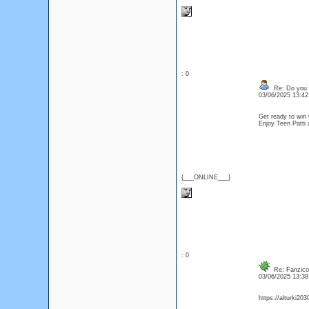
: 0
Re: Do you l
03/06/2025 13:4
Get ready to win 
Enjoy Teen Patti
{___ONLINE___}
: 0
Re: Fanzico
03/06/2025 13:3
https://alturki20