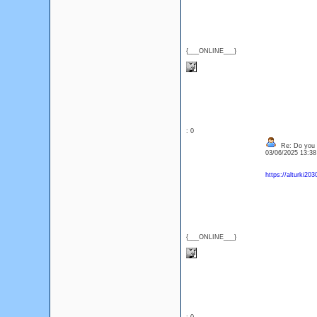
{___ONLINE___}
: 0
Re: Do you l
03/06/2025 13:3
https://alturki20
{___ONLINE___}