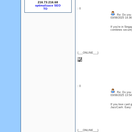
216.73.216.68
optimalizace SEO
: 0
Re: Do you l
03/06/2025 14:3
If you're in Singa
combines securit
{___ONLINE___}
: 0
Re: Do you l
03/06/2025 13:5
If you love card 
JazzCash. Easy t
{___ONLINE___}