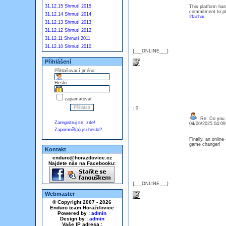
31.12.15 Shrnutí 2015
This platform has
commitment to pl
31.12.14 Shrnutí 2014
2fachai
31.12.13 Shrnutí 2013
31.12.12 Shrnutí 2012
31.12.11 Shrnutí 2011
31.12.10 Shrnutí 2010
{___ONLINE___}
Přihlášení
Přihlašovací jméno:
Heslo:
zapamatovat
: 0
Re: Do you l
Zaregistruj se, zde!
04/06/2025 04:0
Zapomněl(a) jsi heslo?
Finally, an onlin
game changer
Kontakt
enduro@horazdovice.cz
Najdete nás na Facebooku:
{___ONLINE___}
Webmaster
© Copyright 2007 - 2026
Enduro team Horažďovice
Powered by :
admin
Design by :
admin
Vaše IP adresa :