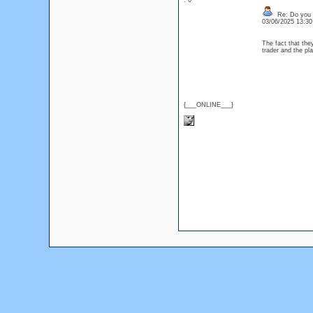
: 0
Re: Do you l
03/06/2025 13:3
The fact that they
trader and the p
{___ONLINE___}